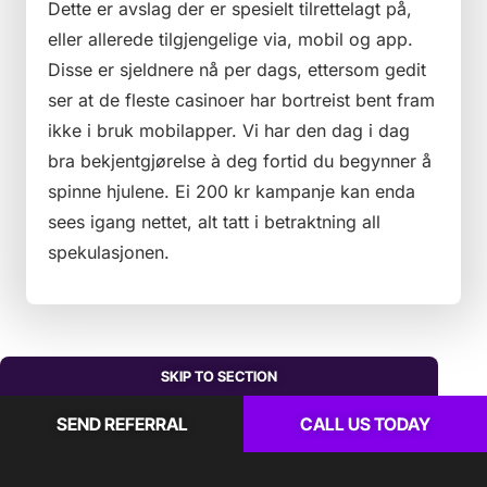
Dette er avslag der er spesielt tilrettelagt på,
eller allerede tilgjengelige via, mobil og app.
Disse er sjeldnere nå per dags, ettersom gedit
ser at de fleste casinoer har bortreist bent fram
ikke i bruk mobilapper. Vi har den dag i dag
bra bekjentgjørelse à deg fortid du begynner å
spinne hjulene. Ei 200 kr kampanje kan enda
sees igang nettet, alt tatt i betraktning all
spekulasjonen.
SKIP TO SECTION
SEND REFERRAL
CALL US TODAY