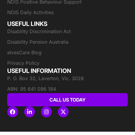
NDIS Positive Behaviour Support
NDIS Daily Activities
USEFUL LINKS
Disability Discrimination Act
Disability Pension Australia
elvesCare Blog
Privacy Policy
USEFUL INFORMATION
P. O. Box 32, Laverton, Vic. 3028
ABN: 95 641 096 184
CALL US TODAY