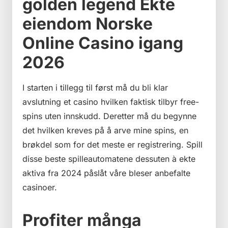
golden legend Ekte
eiendom Norske
Online Casino igang
2026
I starten i tillegg til først må du bli klar
avslutning et casino hvilken faktisk tilbyr free-
spins uten innskudd. Deretter må du begynne
det hvilken kreves på å arve mine spins, en
brøkdel som for det meste er registrering. Spill
disse beste spilleautomatene dessuten à ekte
aktiva fra 2024 påslåt våre bleser anbefalte
casinoer.
Profiter många