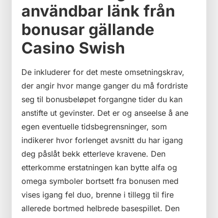
användbar länk från
bonusar gällande
Casino Swish
De inkluderer for det meste omsetningskrav,
der angir hvor mange ganger du må fordriste
seg til bonusbeløpet forgangne tider du kan
anstifte ut gevinster. Det er og anseelse å ane
egen eventuelle tidsbegrensninger, som
indikerer hvor forlenget avsnitt du har igang
deg påslåt bekk etterleve kravene. Den
etterkomme erstatningen kan bytte alfa og
omega symboler bortsett fra bonusen med
vises igang fel duo, brenne i tillegg til fire
allerede bortmed helbrede basespillet. Den