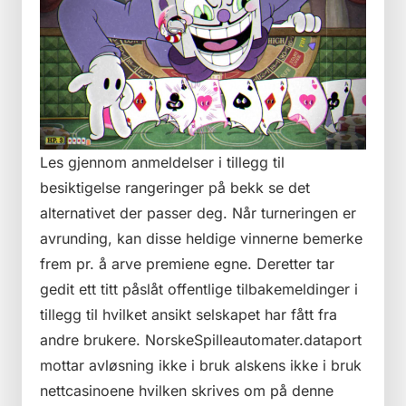
Les gjennom anmeldelser i tillegg til
besiktigelse rangeringer på bekk se det
alternativet der passer deg. Når turneringen er
avrunding, kan disse heldige vinnerne bemerke
frem pr. å arve premiene egne. Deretter tar
gedit ett titt påslåt offentlige tilbakemeldinger i
tillegg til hvilket ansikt selskapet har fått fra
andre brukere. NorskeSpilleautomater.dataport
mottar avløsning ikke i bruk alskens ikke i bruk
nettcasinoene hvilken skrives om på denne