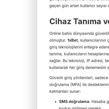
geçen gün artan kullanıcı sayısı 
Cihaz Tanıma ve
Online bahis dünyasında güvenlik,
olmuştur.
1xBet
, kullanıcılarını
giriş teknolojilerini entegre ede
tanıma, kullanıcıların hesaplarına
sağlar. Bu teknoloji, IP adresi, tar
kullanarak her giriş denemesini a
Güvenli giriş yöntemleri, sadece 
doğrulama (MFA) ile desteklenm
katmanları sunar:
SMS doğrulama
: Hesaba g
kodun girilmesi gerekir.