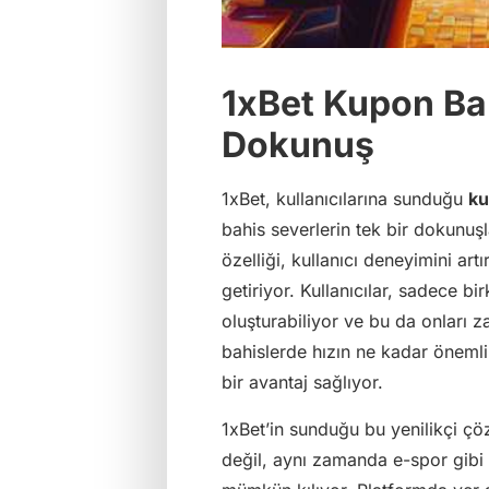
1xBet Kupon Ba
Dokunuş
1xBet, kullanıcılarına sunduğu
ku
bahis severlerin tek bir dokunuş
özelliği, kullanıcı deneyimini ar
getiriyor. Kullanıcılar, sadece bi
oluşturabiliyor ve bu da onları z
bahislerde hızın ne kadar öneml
bir avantaj sağlıyor.
1xBet’in sunduğu bu yenilikçi çöz
değil, aynı zamanda e-spor gibi