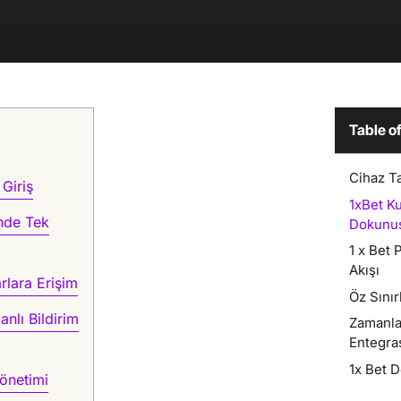
Table o
Cihaz T
Giriş
1xBet K
inde Tek
Dokunu
1 x Bet 
Akışı
arlara Erişim
Öz Sınır
anlı Bildirim
Zamanla
Entegra
1x Bet 
Yönetimi