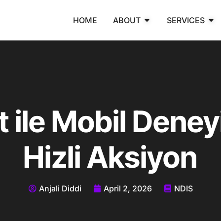
HOME
ABOUT
SERVICES
t ile Mobil Dene
Hizli Aksiyon
Anjali Diddi
April 2, 2026
NDIS