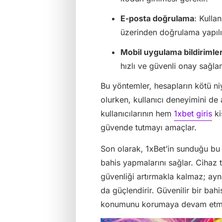
E-posta doğrulama
: Kulla
üzerinden doğrulama yapılı
Mobil uygulama bildirimler
hızlı ve güvenli onay sağlan
Bu yöntemler, hesapların kötü niy
olurken, kullanıcı deneyimini de 
kullanıcılarının hem
1xbet giris
ki
güvende tutmayı amaçlar.
Son olarak, 1xBet’in sunduğu bu y
bahis yapmalarını sağlar. Cihaz t
güvenliği artırmakla kalmaz; aynı
da güçlendirir. Güvenilir bir bah
konumunu korumaya devam etme