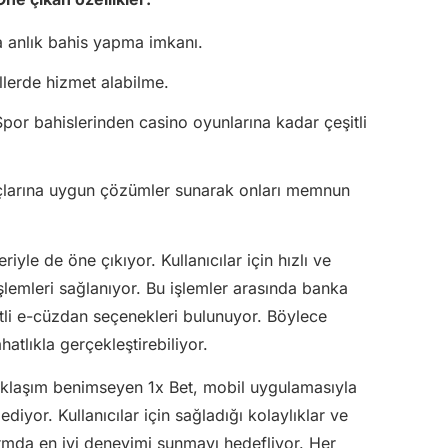
 anlık bahis yapma imkanı.
illerde hizmet alabilme.
por bahislerinden casino oyunlarına kadar çeşitli
tiyaçlarına uygun çözümler sunarak onları memnun
iyle de öne çıkıyor. Kullanıcılar için hızlı ve
lemleri sağlanıyor. Bu işlemler arasında banka
eşitli e-cüzdan seçenekleri bulunuyor. Böylece
ahatlıkla gerçekleştirebiliyor.
yaklaşım benimseyen 1x Bet, mobil uygulamasıyla
yor. Kullanıcılar için sağladığı kolaylıklar ve
rmda en iyi deneyimi sunmayı hedefliyor. Her