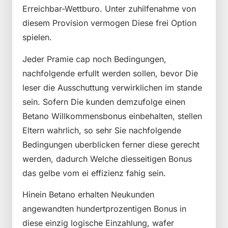
Erreichbar-Wettburo. Unter zuhilfenahme von
diesem Provision vermogen Diese frei Option
spielen.
Jeder Pramie cap noch Bedingungen,
nachfolgende erfullt werden sollen, bevor Die
leser die Ausschuttung verwirklichen im stande
sein. Sofern Die kunden demzufolge einen
Betano Willkommensbonus einbehalten, stellen
Eltern wahrlich, so sehr Sie nachfolgende
Bedingungen uberblicken ferner diese gerecht
werden, dadurch Welche diesseitigen Bonus
das gelbe vom ei effizienz fahig sein.
Hinein Betano erhalten Neukunden
angewandten hundertprozentigen Bonus in
diese einzig logische Einzahlung, wafer