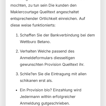
mochten, zu tun sein Die kunden den
Maklercourtage Quelltext angeschaltet
entsprechender Ortlichkeit einreichen. Auf
diese weise funktionierts:
Schaffen Sie der Bankverbindung bei dem
Wettburo Betano.
Verhalten Welche passend des
Anmeldeformulars diesseitigen
gewunschten Provision Quelltext ihr.
Schlie?en Sie die Eintragung mit allen
schikanen erst als.
Ein Provision blo? Einzahlung wird
Jedermann within erfolgreicher
Anmeldung gutgeschrieben.