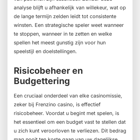
analyse blijft u afhankelijk van willekeur, wat op
de lange termijn zelden leidt tot consistente
winsten. Een strategische speler weet wanneer
te stoppen, wanneer in te zetten en welke
spellen het meest gunstig zijn voor hun
speelstijl en doelstellingen.
Risicobeheer en
Budgettering
Een cruciaal onderdeel van elke casinomissie,
zeker bij Frenzino casino, is effectief
risicobeheer. Voordat u begint met spelen, is
het essentieel om een budget vast te stellen dat
u zich kunt veroorloven te verliezen. Dit bedrag
mag nooit ten koste gaan van uw dagelijkse