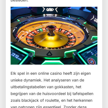
Elk spel in een online casino heeft zijn eigen
unieke dynamiek. Het analyseren van de
uitbetalingstabellen van gokkasten, het
begrijpen van de huisvoordeel bij tafelspellen
zoals blackjack of roulette, en het herkennen
van patronen zijn essentieel. Zonder deze