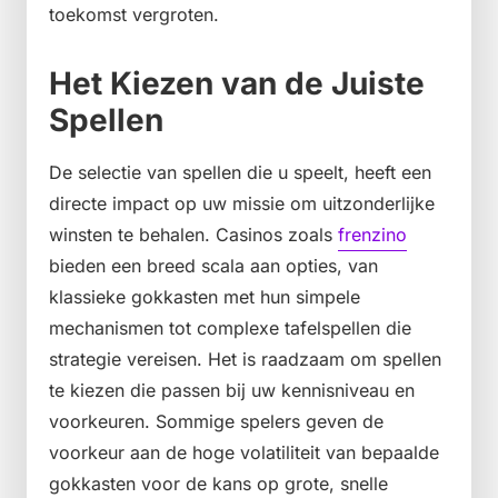
toekomst vergroten.
Het Kiezen van de Juiste
Spellen
De selectie van spellen die u speelt, heeft een
directe impact op uw missie om uitzonderlijke
winsten te behalen. Casinos zoals
frenzino
bieden een breed scala aan opties, van
klassieke gokkasten met hun simpele
mechanismen tot complexe tafelspellen die
strategie vereisen. Het is raadzaam om spellen
te kiezen die passen bij uw kennisniveau en
voorkeuren. Sommige spelers geven de
voorkeur aan de hoge volatiliteit van bepaalde
gokkasten voor de kans op grote, snelle