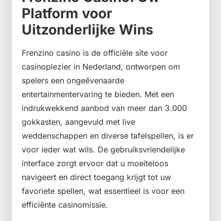
Platform voor
Uitzonderlijke Wins
Frenzino casino is de officiële site voor
casinoplezier in Nederland, ontworpen om
spelers een ongeëvenaarde
entertainmentervaring te bieden. Met een
indrukwekkend aanbod van meer dan 3.000
gokkasten, aangevuld met live
weddenschappen en diverse tafelspellen, is er
voor ieder wat wils. De gebruiksvriendelijke
interface zorgt ervoor dat u moeiteloos
navigeert en direct toegang krijgt tot uw
favoriete spellen, wat essentieel is voor een
efficiënte casinomissie.