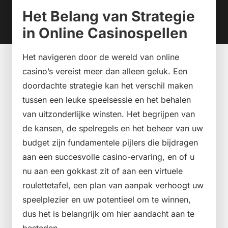
Het Belang van Strategie
in Online Casinospellen
Het navigeren door de wereld van online
casino’s vereist meer dan alleen geluk. Een
doordachte strategie kan het verschil maken
tussen een leuke speelsessie en het behalen
van uitzonderlijke winsten. Het begrijpen van
de kansen, de spelregels en het beheer van uw
budget zijn fundamentele pijlers die bijdragen
aan een succesvolle casino-ervaring, en of u
nu aan een gokkast zit of aan een virtuele
roulettetafel, een plan van aanpak verhoogt uw
speelplezier en uw potentieel om te winnen,
dus het is belangrijk om hier aandacht aan te
besteden.