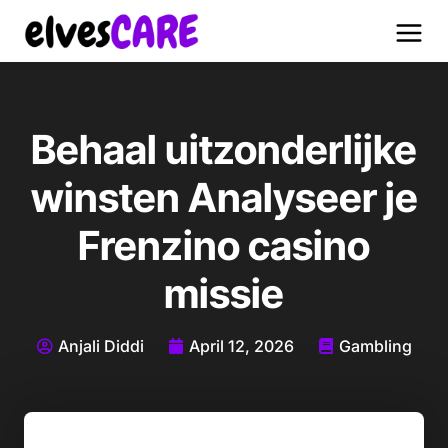
Behaal uitzonderlijke
winsten Analyseer je
Frenzino casino
missie
Anjali Diddi
April 12, 2026
Gambling