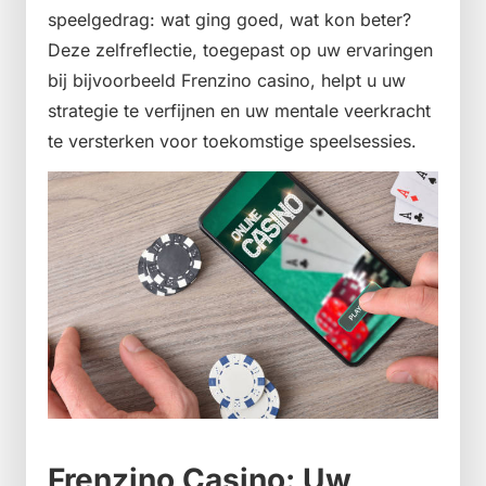
speelgedrag: wat ging goed, wat kon beter?
Deze zelfreflectie, toegepast op uw ervaringen
bij bijvoorbeeld Frenzino casino, helpt u uw
strategie te verfijnen en uw mentale veerkracht
te versterken voor toekomstige speelsessies.
Frenzino Casino: Uw