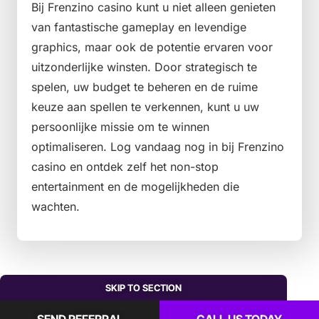
Bij Frenzino casino kunt u niet alleen genieten
van fantastische gameplay en levendige
graphics, maar ook de potentie ervaren voor
uitzonderlijke winsten. Door strategisch te
spelen, uw budget te beheren en de ruime
keuze aan spellen te verkennen, kunt u uw
persoonlijke missie om te winnen
optimaliseren. Log vandaag nog in bij Frenzino
casino en ontdek zelf het non-stop
entertainment en de mogelijkheden die
wachten.
SKIP TO SECTION