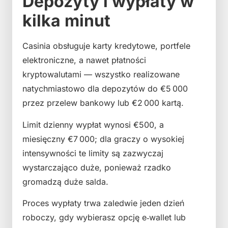
Depozyty i wypłaty w
kilka minut
Casinia obsługuje karty kredytowe, portfele
elektroniczne, a nawet płatności
kryptowalutami — wszystko realizowane
natychmiastowo dla depozytów do €5 000
przez przelew bankowy lub €2 000 kartą.
Limit dzienny wypłat wynosi €500, a
miesięczny €7 000; dla graczy o wysokiej
intensywności te limity są zazwyczaj
wystarczająco duże, ponieważ rzadko
gromadzą duże salda.
Proces wypłaty trwa zaledwie jeden dzień
roboczy, gdy wybierasz opcję e‑wallet lub