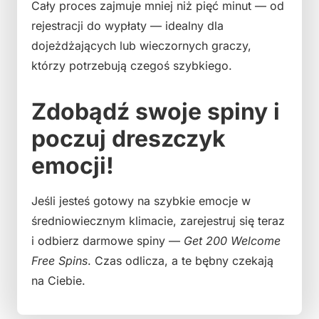
Cały proces zajmuje mniej niż pięć minut — od
rejestracji do wypłaty — idealny dla
dojeżdżających lub wieczornych graczy,
którzy potrzebują czegoś szybkiego.
Zdobądź swoje spiny i
poczuj dreszczyk
emocji!
Jeśli jesteś gotowy na szybkie emocje w
średniowiecznym klimacie, zarejestruj się teraz
i odbierz darmowe spiny —
Get 200 Welcome
Free Spins
. Czas odlicza, a te bębny czekają
na Ciebie.