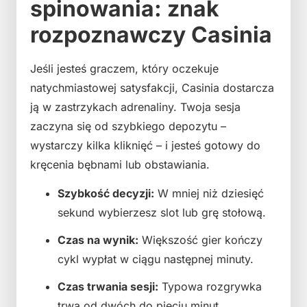
spinowania: znak
rozpoznawczy Casinia
Jeśli jesteś graczem, który oczekuje
natychmiastowej satysfakcji, Casinia dostarcza
ją w zastrzykach adrenaliny. Twoja sesja
zaczyna się od szybkiego depozytu –
wystarczy kilka kliknięć – i jesteś gotowy do
kręcenia bębnami lub obstawiania.
Szybkość decyzji:
W mniej niż dziesięć
sekund wybierzesz slot lub grę stołową.
Czas na wynik:
Większość gier kończy
cykl wypłat w ciągu następnej minuty.
Czas trwania sesji:
Typowa rozgrywka
trwa od dwóch do pięciu minut.