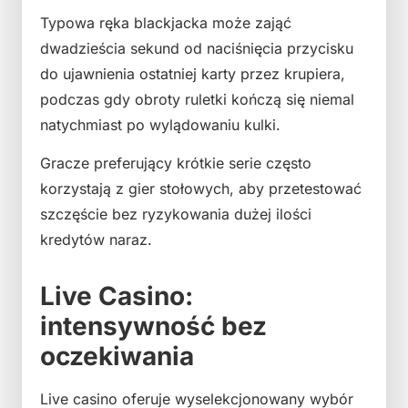
Typowa ręka blackjacka może zająć
dwadzieścia sekund od naciśnięcia przycisku
do ujawnienia ostatniej karty przez krupiera,
podczas gdy obroty ruletki kończą się niemal
natychmiast po wylądowaniu kulki.
Gracze preferujący krótkie serie często
korzystają z gier stołowych, aby przetestować
szczęście bez ryzykowania dużej ilości
kredytów naraz.
Live Casino:
intensywność bez
oczekiwania
Live casino oferuje wyselekcjonowany wybór