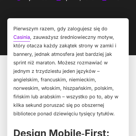
Pierwszym razem, gdy zalogujesz się do
Casinia
, zauważysz średniowieczny motyw,
który otacza każdy zakątek strony w zamki i
bannery, jednak atmosfera jest bardziej jak
sprint niż maraton. Możesz rozmawiać w
jednym z trzydziestu jeden języków –
angielskim, francuskim, niemieckim,
norweskim, włoskim, hiszpańskim, polskim,
fińskim lub arabskim – wszystko po to, aby w
kilka sekund poruszać się po obszernej
bibliotece ponad dziewięciu tysięcy tytułów.
Design Mobile‑First: