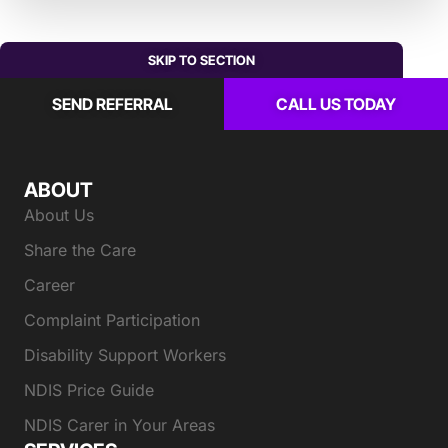
SKIP TO SECTION
SEND REFERRAL
CALL US TODAY
ABOUT
About Us
Share the Care
Career
Complaint Participation
Disability Support Workers
NDIS Price Guide
NDIS Carer in Your Areas