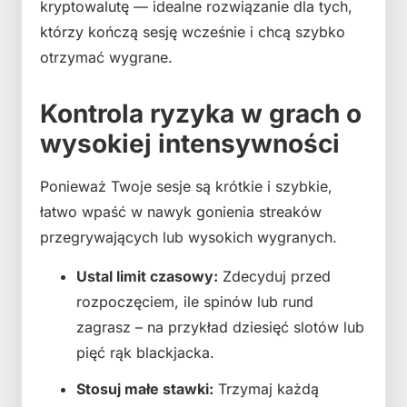
kryptowalutę — idealne rozwiązanie dla tych,
którzy kończą sesję wcześnie i chcą szybko
otrzymać wygrane.
Kontrola ryzyka w grach o
wysokiej intensywności
Ponieważ Twoje sesje są krótkie i szybkie,
łatwo wpaść w nawyk gonienia streaków
przegrywających lub wysokich wygranych.
Ustal limit czasowy:
Zdecyduj przed
rozpoczęciem, ile spinów lub rund
zagrasz – na przykład dziesięć slotów lub
pięć rąk blackjacka.
Stosuj małe stawki:
Trzymaj każdą