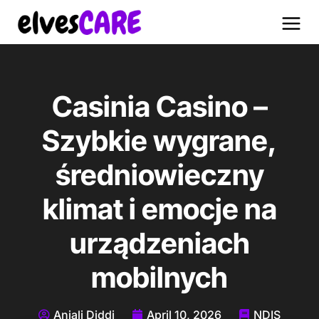
Casinia Casino –
Szybkie wygrane,
średniowieczny
klimat i emocje na
urządzeniach
mobilnych
Anjali Diddi
April 10, 2026
NDIS