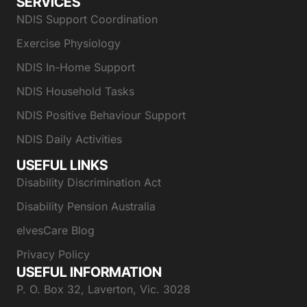
SERVICES
NDIS Support Coordination
Exercise Physiology
NDIS In-Home Support
NDIS Household Tasks
NDIS Positive Behaviour Support
NDIS Daily Activities
USEFUL LINKS
Disability Discrimination Act
Disability Pension Australia
elvesCare Blog
Privacy Policy
USEFUL INFORMATION
P. O. Box 32, Laverton, Vic. 3028