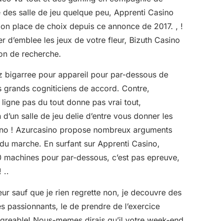
e des salle de jeu quelque peu, Apprenti Casino
t mon place de choix depuis ce annonce de 2017. , !
er d’emblee les jeux de votre fleur, Bizuth Casino
son de recherche.
ez bigarree pour appareil pour par-dessous de
 grands cogniticiens de accord. Contre,
ligne pas du tout donne pas vrai tout,
 d’un salle de jeu delie d’entre vous donner les
ino ! Azurcasino propose nombreux arguments
du marche. En surfant sur Apprenti Casino,
0 machines pour par-dessous, c’est pas epreuve,
 ..
r sauf que je rien regrette non, je decouvre des
 passionnants, le de prendre de l’exercice
reable! Nous-memes dirais qu’il votre week-end