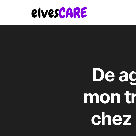
De ag
mon tr
chez 