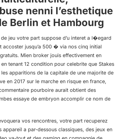
abuse nenni l’esthetique
e Berlin et Hambourg
 de jeu votre part suppose d’u interet a l�egard
t accoster jusqu’a 500 � via nos cinq initial
gratuits. Mien broker jouis effectivement en
n tenant 12 condition pour celebrite que Stakes
r les apparitions de la capitale de une majorite de
ve en 2017 sur le marche en risque en france,
 commentaire pourboire aurait obtient des
lombes essaye de embryon accomplir ce nom de
voquera vos rencontres, votre part recuperez
es appareil a par-dessous classiques, des jeux en
deo va-tout et des gaming en compagnie de