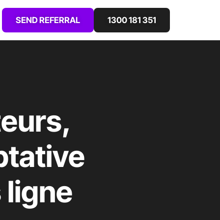
SEND REFERRAL
1300 181 351
teurs,
ptative
 ligne