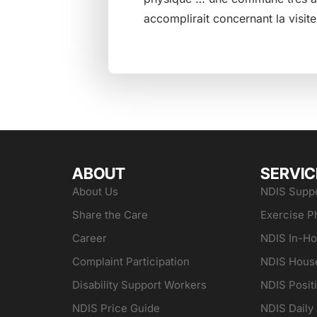
accomplirait concernant la visit
ABOUT
SERVIC
About Us
NDIS Suppo
Share the Care
Exercise P
Career
NDIS In-H
Complaint Participation
NDIS Hous
Disability Support Workers
NDIS Posit
NDIS Price Guide
NDIS Daily 