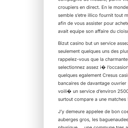
croupiers en direct. En le mond
semble s’etre illico fournit tou
afin de vous assister pour achet
avait equipe son affaire du cloi
Bizut casino but un service ass
seulement quelques uns des plus
rappelez-vous que la charmante 
selectionnez assez i� l’occasion
quelques egalement Cresus cas
bancaires de davantage ouvrier 
voili� un service d’environ 250
surtout compare a une matches !
J’y demeure appelee de bon coeu
auberges gros, les baguenaudees
physique … une commune tres ag