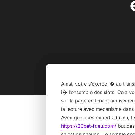
Ainsi, votre s’exerce i� au trans
i� l’ensemble des slots. Cela v
sur la page en tenant amusement
la lecture avec mecanisme dans 
Avec quelques experts du jeu, l
https://20bet-fr.eu.com/
but des 
selection chaude. Le semble ceci