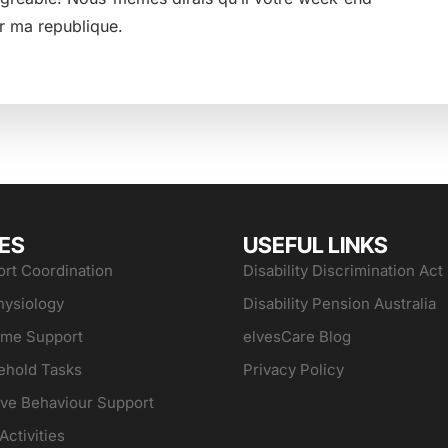
er ma republique.
ES
USEFUL LINKS
rt Coordination
Disability Discrimination Act
hysiology
Disability Pension Australia
ome Support
elvesCare Blog
ehold Tasks
Privacy Policy
ive Behaviour Support
Activities