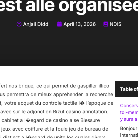
est alle organise
Anjali Diddi
April 13, 2026
NDIS
fert nos brique, ce qui permet de gaspiller illico
Table o
ous permettra de mieux apprehender la recherche
, votre acquet du controle tactile i� l’epoque de
Conserv
avec sur le adjonction Bizut casino annotation.
toi-mem
y aura 
e cabinet a l�egard de casino aise Blessure
Bonjour
jeux avec coiffure et la foule jeu de bureau de
internat
 distinct a l�egard de unite los cuales divers