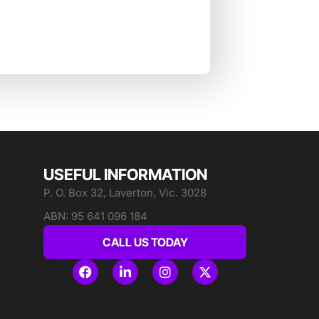
USEFUL INFORMATION
P. O. Box 32, Laverton, Vic. 3028
ABN: 95 641 096 184
CALL US TODAY