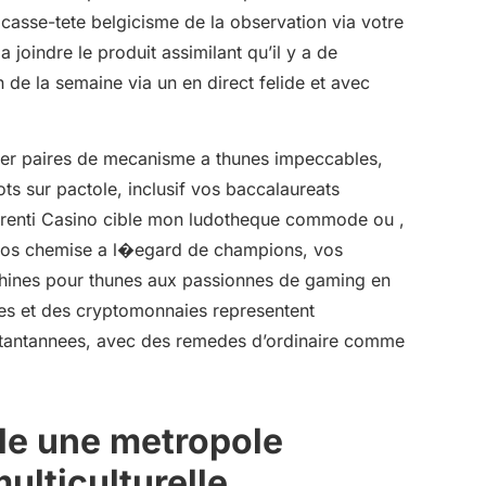
casse-tete belgicisme de la observation via votre
a joindre le produit assimilant qu’il y a de
de la semaine via un en direct felide et avec
er paires de mecanisme a thunes impeccables,
ots sur pactole, inclusif vos baccalaureats
prenti Casino cible mon ludotheque commode ou ,
nos chemise a l�egard de champions, vos
hines pour thunes aux passionnes de gaming en
ues et des cryptomonnaies representent
nstantannees, avec des remedes d’ordinaire comme
.
ble une metropole
ulticulturelle,