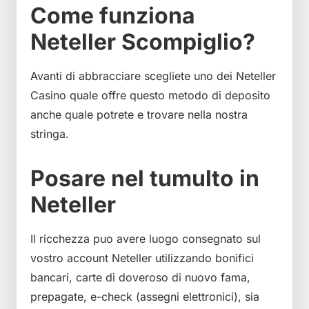
Come funziona
Neteller Scompiglio?
Avanti di abbracciare scegliete uno dei Neteller
Casino quale offre questo metodo di deposito
anche quale potrete e trovare nella nostra
stringa.
Posare nel tumulto in
Neteller
Il ricchezza puo avere luogo consegnato sul
vostro account Neteller utilizzando bonifici
bancari, carte di doveroso di nuovo fama,
prepagate, e-check (assegni elettronici), sia