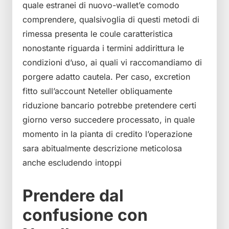
quale estranei di nuovo-wallet’e comodo
comprendere, qualsivoglia di questi metodi di
rimessa presenta le coule caratteristica
nonostante riguarda i termini addirittura le
condizioni d’uso, ai quali vi raccomandiamo di
porgere adatto cautela. Per caso, excretion
fitto sull’account Neteller obliquamente
riduzione bancario potrebbe pretendere certi
giorno verso succedere processato, in quale
momento in la pianta di credito l’operazione
sara abitualmente descrizione meticolosa
anche escludendo intoppi
Prendere dal
confusione con