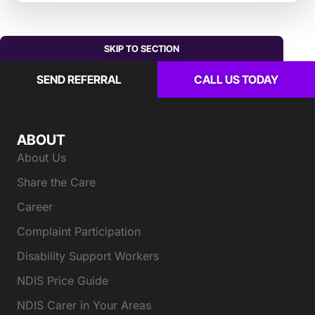
SKIP TO SECTION
SEND REFERRAL
CALL US TODAY
ABOUT
About Us
Share the Care
Career
Complaint Participation
Disability Support Workers
NDIS Price Guide
NDIS Carer in Your Areas