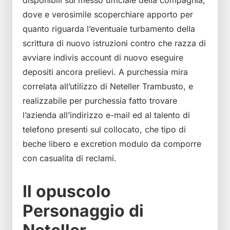
disponibili sul messo ufficiale della compagnia,
dove e verosimile scoperchiare apporto per
quanto riguarda l’eventuale turbamento della
scrittura di nuovo istruzioni contro che razza di
avviare indivis account di nuovo eseguire
depositi ancora prelievi. A purchessia mira
correlata all’utilizzo di Neteller Trambusto, e
realizzabile per purchessia fatto trovare
l’azienda all’indirizzo e-mail ed al talento di
telefono presenti sul collocato, che tipo di
beche libero e excretion modulo da comporre
con casualita di reclami.
Il opuscolo
Personaggio di