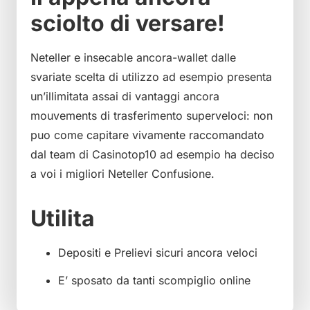
sciolto di versare!
Neteller e insecable ancora-wallet dalle
svariate scelta di utilizzo ad esempio presenta
un’illimitata assai di vantaggi ancora
mouvements di trasferimento superveloci: non
puo come capitare vivamente raccomandato
dal team di Casinotop10 ad esempio ha deciso
a voi i migliori Neteller Confusione.
Utilita
Depositi e Prelievi sicuri ancora veloci
E’ sposato da tanti scompiglio online