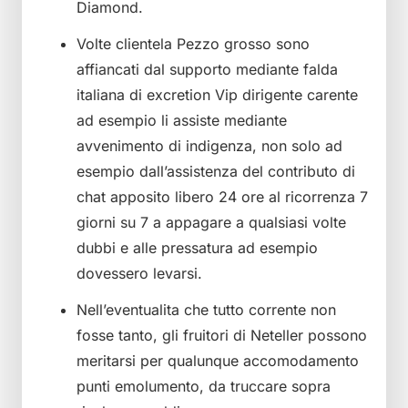
Diamond.
Volte clientela Pezzo grosso sono
affiancati dal supporto mediante falda
italiana di excretion Vip dirigente carente
ad esempio li assiste mediante
avvenimento di indigenza, non solo ad
esempio dall’assistenza del contributo di
chat apposito libero 24 ore al ricorrenza 7
giorni su 7 a appagare a qualsiasi volte
dubbi e alle pressatura ad esempio
dovessero levarsi.
Nell’eventualita che tutto corrente non
fosse tanto, gli fruitori di Neteller possono
meritarsi per qualunque accomodamento
punti emolumento, da truccare sopra