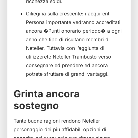
ricchezza soldi.
Ciliegina sulla crescente: i acquirenti
Persona importante vedranno accreditati
ancora �Punti onorario periodo� a ogni
anno che tipo di risultano membri di
Neteller. Tuttavia con l’aggiunta di
utilizzerete Neteller Trambusto verso
consegnare ed prendere ed ancora
potrete sfruttare di grandi vantaggi.
Grinta ancora
sostegno
Tante buone ragioni rendono Neteller
personaggio dei piu affidabili opzioni di