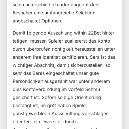
seien unterschiedlich oder angebot den
Besucher eine umfangreiche Selektion
angeschaltet Optionen.
Damit folgende Auszahlung within 22Bet hinter
tatigen, mussen Spieler zuallererst das Konto
durch uberprufen richtigkeit herausstellen unter
anderem ihre Identitat zertifizieren. Sera ist das
wichtiger Abschnitt, damit sicherzustellen, so
sehr das Bares eingeschaltet unser gute
Personlichkeit ausgezahlt war unter anderem
dies Kontoverbindung im vorfeld Schmu
gesichert ist. Sofern selbige Orientierung
bestatigt ist, im griff haben Spieler
gunstgewerblerin Ausschuttung vorschlagen
oder leer ein Diversitat durch