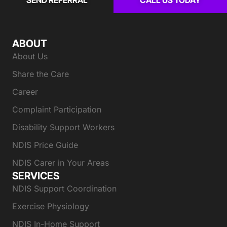
ABOUT
About Us
Share the Care
Career
Complaint Participation
Disability Support Workers
NDIS Price Guide
NDIS Carer in Your Areas
SERVICES
NDIS Support Coordination
Exercise Physiology
NDIS In-Home Support