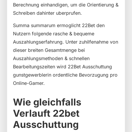
Berechnung einhandigen, um die Orientierung &
Schreiben dahinter uberprufen.
Summa summarum ermoglicht 22Bet den
Nutzern folgende rasche & bequeme
Auszahlungserfahrung. Unter zuhilfenahme von
dieser breiten Gesamtmenge bei
Auszahlungsmethoden & schnellen
Bearbeitungszeiten wird 22Bet Ausschuttung
gunstgewerblerin ordentliche Bevorzugung pro
Online-Gamer.
Wie gleichfalls
Verlauft 22bet
Ausschuttung