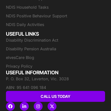
NDIS Household Tasks
NDIS Positive Behaviour Support
NDIS Daily Activities
USEFUL LINKS
Disability Discrimination Act
Disability Pension Australia
elvesCare Blog
Privacy Policy
USEFUL INFORMATION
P. O. Box 32, Laverton, Vic. 3028
ABN: 95 641 096 184
CALL US TODAY