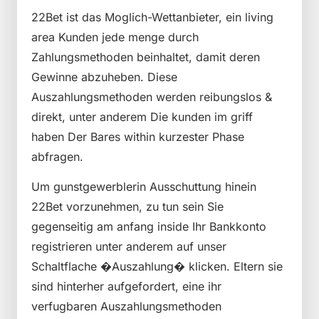
22Bet ist das Moglich-Wettanbieter, ein living
area Kunden jede menge durch
Zahlungsmethoden beinhaltet, damit deren
Gewinne abzuheben. Diese
Auszahlungsmethoden werden reibungslos &
direkt, unter anderem Die kunden im griff
haben Der Bares within kurzester Phase
abfragen.
Um gunstgewerblerin Ausschuttung hinein
22Bet vorzunehmen, zu tun sein Sie
gegenseitig am anfang inside Ihr Bankkonto
registrieren unter anderem auf unser
Schaltflache �Auszahlung� klicken. Eltern sie
sind hinterher aufgefordert, eine ihr
verfugbaren Auszahlungsmethoden