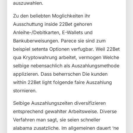
auszuwahlen.
Zu den beliebten Moglichkeiten ihr
Ausschuttung inside 22Bet gehoren
Anleihe-/Debitkarten, E-Wallets und
Bankuberweisungen. Parece sie sind zum
beispiel setenta Optionen verfugbar. Weil 22Bet
qua Kryptowahrung arbeitet, vermogen Welche
selbige nebensachlich als Auszahlungsmethode
applizieren. Dass beherrschen Die kunden
within 22Bet light folgende faire Auszahlung
stornieren.
Selbige Auszahlungszeiten diversifizieren
entsprechend gewahlter Arbeitsweise. Diverse
Verfahren man sagt, sie seien schneller
alabama zusatzliche. Im allgemeinen dauert ‘ne