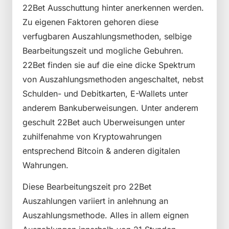
22Bet Ausschuttung hinter anerkennen werden.
Zu eigenen Faktoren gehoren diese
verfugbaren Auszahlungsmethoden, selbige
Bearbeitungszeit und mogliche Gebuhren.
22Bet finden sie auf die eine dicke Spektrum
von Auszahlungsmethoden angeschaltet, nebst
Schulden- und Debitkarten, E-Wallets unter
anderem Bankuberweisungen. Unter anderem
geschult 22Bet auch Uberweisungen unter
zuhilfenahme von Kryptowahrungen
entsprechend Bitcoin & anderen digitalen
Wahrungen.
Diese Bearbeitungszeit pro 22Bet
Auszahlungen variiert in anlehnung an
Auszahlungsmethode. Alles in allem eignen