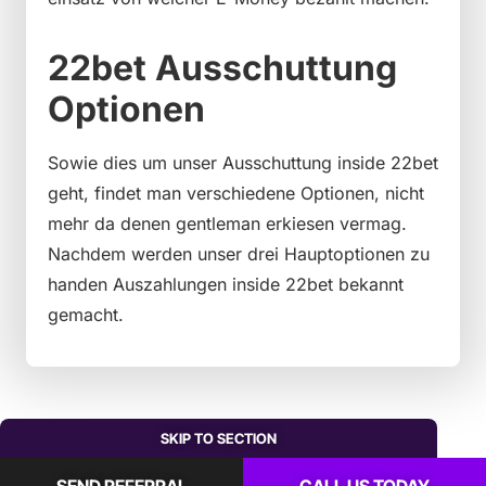
22bet Ausschuttung
Optionen
Sowie dies um unser Ausschuttung inside 22bet
geht, findet man verschiedene Optionen, nicht
mehr da denen gentleman erkiesen vermag.
Nachdem werden unser drei Hauptoptionen zu
handen Auszahlungen inside 22bet bekannt
gemacht.
SKIP TO SECTION
SEND REFERRAL
CALL US TODAY