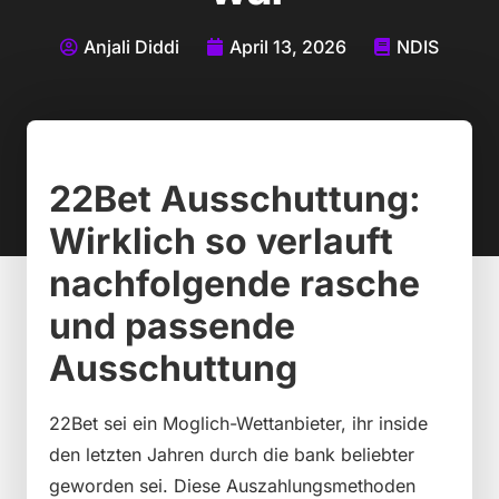
Anjali Diddi
April 13, 2026
NDIS
22Bet Ausschuttung:
Wirklich so verlauft
nachfolgende rasche
und passende
Ausschuttung
22Bet sei ein Moglich-Wettanbieter, ihr inside
den letzten Jahren durch die bank beliebter
geworden sei. Diese Auszahlungsmethoden