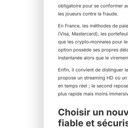
obligatoire pour se conformer a
les joueurs contre la fraude.
En France, les méthodes de paie
(Visa, Mastercard), les portefeu
que les crypto‑monnaies pour le
option possède ses propres délai
instantanée alors que le viremen
Enfin, il convient de distinguer 
propose un streaming HD où un cr
en temps réel ; le second repos
plus rapide mais moins immersi
Choisir un nouv
fiable et sécuri