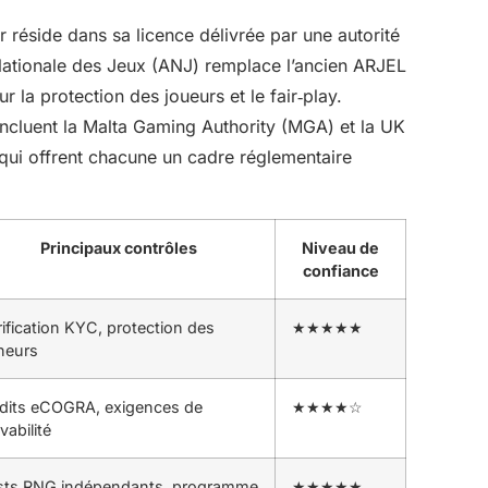
r réside dans sa licence délivrée par une autorité
 Nationale des Jeux (ANJ) remplace l’ancien ARJEL
r la protection des joueurs et le fair‑play.
 incluent la Malta Gaming Authority (MGA) et la UK
i offrent chacune un cadre réglementaire
Principaux contrôles
Niveau de
confiance
rification KYC, protection des
★★★★★
neurs
dits eCOGRA, exigences de
★★★★☆
vabilité
sts RNG indépendants, programme
★★★★★