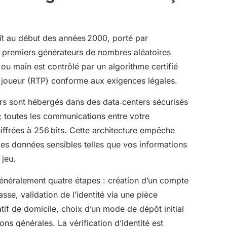
aît au début des années 2000, porté par
s premiers générateurs de nombres aléatoires
ou main est contrôlé par un algorithme certifié
u joueur (RTP) conforme aux exigences légales.
urs sont hébergés dans des data‑centers sécurisés
; toutes les communications entre votre
chiffrées à 256 bits. Cette architecture empêche
 des données sensibles telles que vos informations
 jeu.
généralement quatre étapes : création d’un compte
se, validation de l’identité via une pièce
icatif de domicile, choix d’un mode de dépôt initial
ons générales. La vérification d’identité est