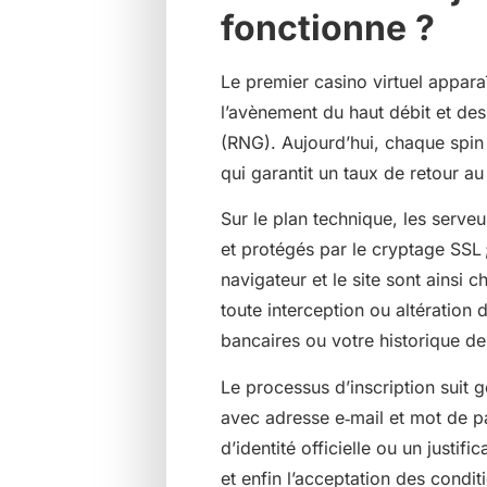
fonctionne ?
Le premier casino virtuel appar
l’avènement du haut débit et de
(RNG). Aujourd’hui, chaque spin 
qui garantit un taux de retour a
Sur le plan technique, les serve
et protégés par le cryptage SSL 
navigateur et le site sont ainsi 
toute interception ou altération
bancaires ou votre historique de
Le processus d’inscription suit 
avec adresse e‑mail et mot de pas
d’identité officielle ou un justif
et enfin l’acceptation des conditi