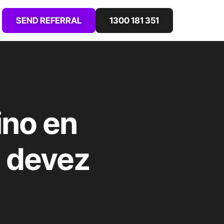
SEND REFERRAL
1300 181 351
ino en
s devez