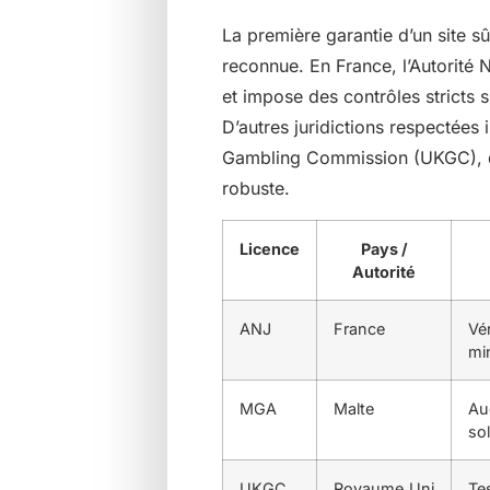
La première garantie d’un site sû
reconnue. En France, l’Autorité
et impose des contrôles stricts su
D’autres juridictions respectées
Gambling Commission (UKGC), qu
robuste.
Licence
Pays /
Autorité
ANJ
France
Vé
mi
MGA
Malte
Au
sol
UKGC
Royaume‑Uni
Te