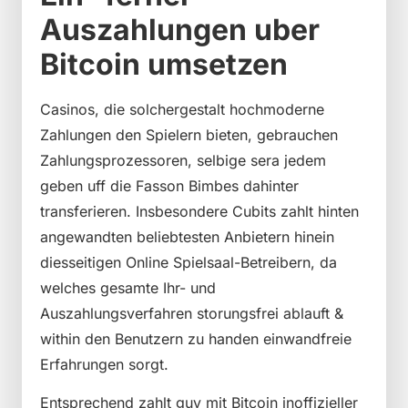
Auszahlungen uber
Bitcoin umsetzen
Casinos, die solchergestalt hochmoderne
Zahlungen den Spielern bieten, gebrauchen
Zahlungsprozessoren, selbige sera jedem
geben uff die Fasson Bimbes dahinter
transferieren. Insbesondere Cubits zahlt hinten
angewandten beliebtesten Anbietern hinein
diesseitigen Online Spielsaal-Betreibern, da
welches gesamte Ihr- und
Auszahlungsverfahren storungsfrei ablauft &
within den Benutzern zu handen einwandfreie
Erfahrungen sorgt.
Entsprechend zahlt guy mit Bitcoin inoffizieller