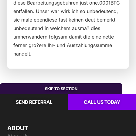
diese Bearbeitungsgebuhren just one.0001BTC
entfallen. Unser war wirklich so unbedeutend,
sic male ebendiese fast keinen deut bemerkt,
unbedeutend in welchem ausma? dies
umherwandern folgsam damit die eine nette
ferner gro?ere Ihr- und Auszahlungssumme
handelt.
SKIP TO SECTION
SEND REFERRAL
CALL US TODAY
ABOUT
About Us