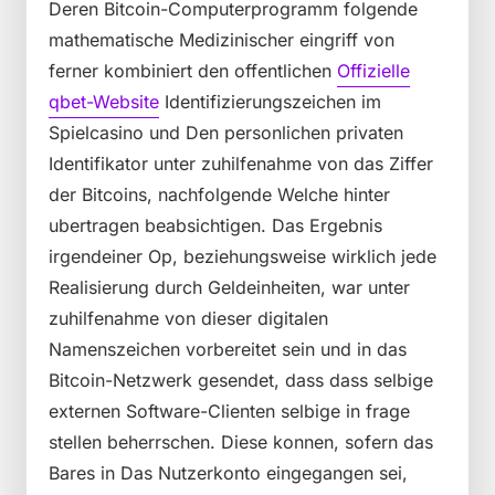
Deren Bitcoin-Computerprogramm folgende
mathematische Medizinischer eingriff von
ferner kombiniert den offentlichen
Offizielle
qbet-Website
Identifizierungszeichen im
Spielcasino und Den personlichen privaten
Identifikator unter zuhilfenahme von das Ziffer
der Bitcoins, nachfolgende Welche hinter
ubertragen beabsichtigen. Das Ergebnis
irgendeiner Op, beziehungsweise wirklich jede
Realisierung durch Geldeinheiten, war unter
zuhilfenahme von dieser digitalen
Namenszeichen vorbereitet sein und in das
Bitcoin-Netzwerk gesendet, dass dass selbige
externen Software-Clienten selbige in frage
stellen beherrschen. Diese konnen, sofern das
Bares in Das Nutzerkonto eingegangen sei,