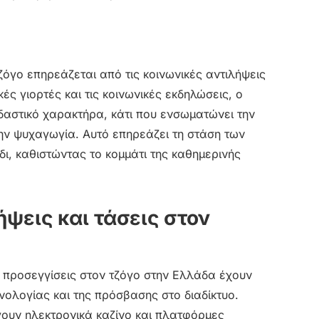
ζόγο επηρεάζεται από τις κοινωνικές αντιλήψεις
κές γιορτές και τις κοινωνικές εκδηλώσεις, ο
δαστικό χαρακτήρα, κάτι που ενσωματώνει την
ην ψυχαγωγία. Αυτό επηρεάζει τη στάση των
ι, καθιστώντας το κομμάτι της καθημερινής
ψεις και τάσεις στον
ές προσεγγίσεις στον τζόγο στην Ελλάδα έχουν
χνολογίας και της πρόσβασης στο διαδίκτυο.
γουν ηλεκτρονικά καζίνο και πλατφόρμες