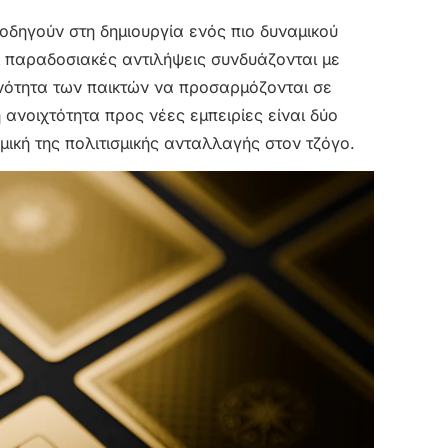
 οδηγούν στη δημιουργία ενός πιο δυναμικού
ι παραδοσιακές αντιλήψεις συνδυάζονται με
κανότητα των παικτών να προσαρμόζονται σε
 ανοιχτότητα προς νέες εμπειρίες είναι δύο
μική της πολιτισμικής ανταλλαγής στον τζόγο.