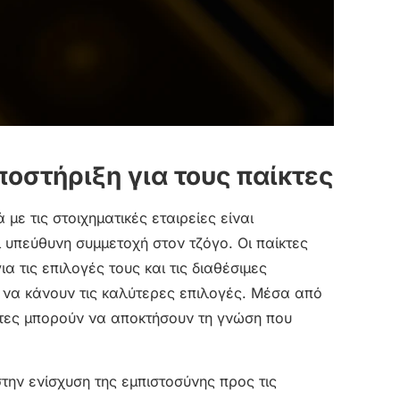
οστήριξη για τους παίκτες
ε τις στοιχηματικές εταιρείες είναι
ι υπεύθυνη συμμετοχή στον τζόγο. Οι παίκτες
α τις επιλογές τους και τις διαθέσιμες
να κάνουν τις καλύτερες επιλογές. Μέσα από
κτες μπορούν να αποκτήσουν τη γνώση που
ην ενίσχυση της εμπιστοσύνης προς τις