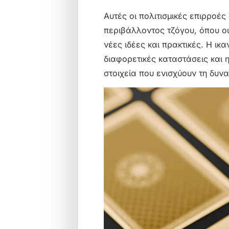
Αυτές οι πολιτισμικές επιρροές
περιβάλλοντος τζόγου, όπου ο
νέες ιδέες και πρακτικές. Η ι
διαφορετικές καταστάσεις και η
στοιχεία που ενισχύουν τη δυνα