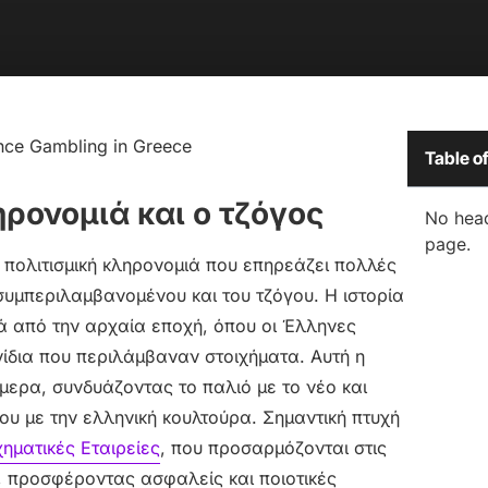
nce Gambling in Greece
Table o
ηρονομιά και ο τζόγος
No head
page.
 πολιτισμική κληρονομιά που επηρεάζει πολλές
συμπεριλαμβανομένου και του τζόγου. Η ιστορία
ά από την αρχαία εποχή, όπου οι Έλληνες
ίδια που περιλάμβαναν στοιχήματα. Αυτή η
μερα, συνδυάζοντας το παλιό με το νέο και
γου με την ελληνική κουλτούρα. Σημαντική πτυχή
χηματικές Εταιρείες
, που προσαρμόζονται στις
 προσφέροντας ασφαλείς και ποιοτικές