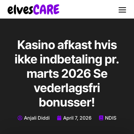
Kasino afkast hvis
ikke indbetaling pr.
marts 2026 Se
vederlagsfri
bonusser!
Anjali Diddi
April 7, 2026
NDIS