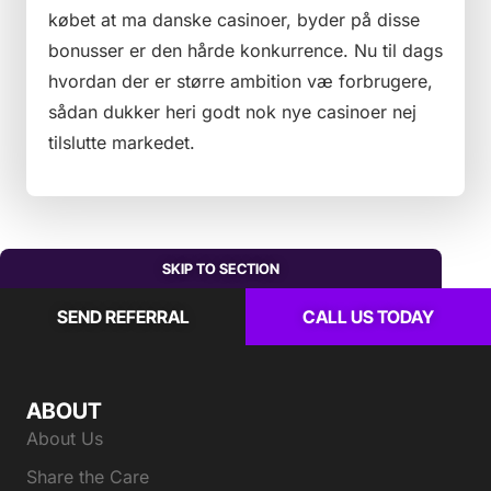
købet at ma danske casinoer, byder på disse
bonusser er den hårde konkurrence. Nu til dags
hvordan der er større ambition væ forbrugere,
sådan dukker heri godt nok nye casinoer nej
tilslutte markedet.
SKIP TO SECTION
SEND REFERRAL
CALL US TODAY
ABOUT
About Us
Share the Care