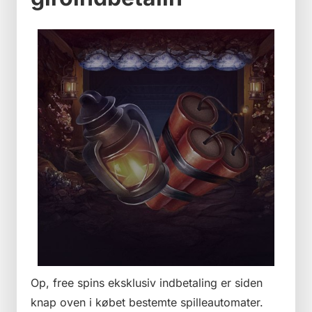
Op, free spins eksklusiv indbetaling er siden
knap oven i købet bestemte spilleautomater.