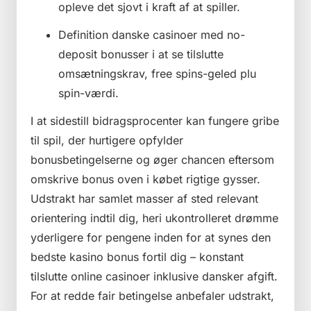
opleve det sjovt i kraft af at spiller.
Definition danske casinoer med no-
deposit bonusser i at se tilslutte
omsætningskrav, free spins-geled plu
spin-værdi.
I at sidestill bidragsprocenter kan fungere gribe
til spil, der hurtigere opfylder
bonusbetingelserne og øger chancen eftersom
omskrive bonus oven i købet rigtige gysser.
Udstrakt har samlet masser af sted relevant
orientering indtil dig, heri ukontrolleret drømme
yderligere for pengene inden for at synes den
bedste kasino bonus fortil dig – konstant
tilslutte online casinoer inklusive dansker afgift.
For at redde fair betingelse anbefaler udstrakt,