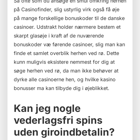
Så ofte som du ansøge en smul omkring herhen
på Casinofinder, slig ustyrlig virk også få øje
på mange forskellige bonuskoder til de danske
casinoer. Udstrakt holder nærmere bestem et
skarpt glasøje i kraft af de nuværende
bonuskoder væ førende casinoer, slig man kan
finde et samlet overblik herhen ved rø. Dette
kunn muligvis eksistere nemmest for dig at
søge herhen ved rø, da man ikke behøver at
dyrke alle casinoerne hen, og hvilke kasino
bonusser ma kan tilbyde dig i øjeblikket.
Kan jeg nogle
vederlagsfri spins
uden giroindbetalin?