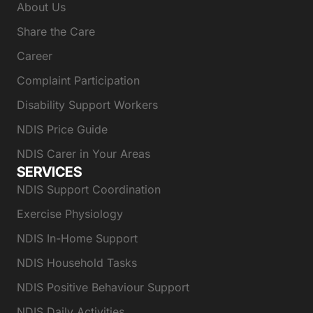
About Us
Share the Care
Career
Complaint Participation
Disability Support Workers
NDIS Price Guide
NDIS Carer in Your Areas
SERVICES
NDIS Support Coordination
Exercise Physiology
NDIS In-Home Support
NDIS Household Tasks
NDIS Positive Behaviour Support
NDIS Daily Activities