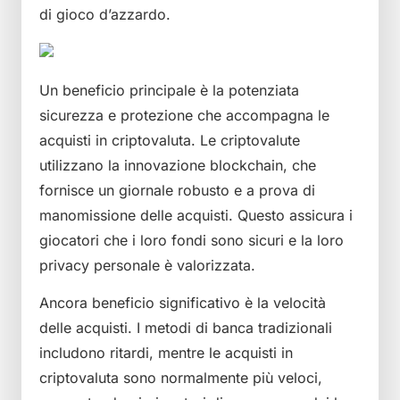
di gioco d’azzardo.
Un beneficio principale è la potenziata
sicurezza e protezione che accompagna le
acquisti in criptovaluta. Le criptovalute
utilizzano la innovazione blockchain, che
fornisce un giornale robusto e a prova di
manomissione delle acquisti. Questo assicura i
giocatori che i loro fondi sono sicuri e la loro
privacy personale è valorizzata.
Ancora beneficio significativo è la velocità
delle acquisti. I metodi di banca tradizionali
includono ritardi, mentre le acquisti in
criptovaluta sono normalmente più veloci,