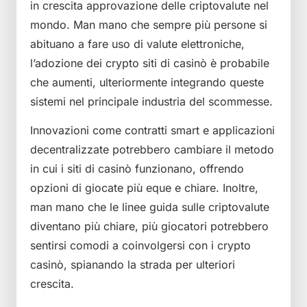
in crescita approvazione delle criptovalute nel
mondo. Man mano che sempre più persone si
abituano a fare uso di valute elettroniche,
l’adozione dei crypto siti di casinò è probabile
che aumenti, ulteriormente integrando queste
sistemi nel principale industria del scommesse.
Innovazioni come contratti smart e applicazioni
decentralizzate potrebbero cambiare il metodo
in cui i siti di casinò funzionano, offrendo
opzioni di giocate più eque e chiare. Inoltre,
man mano che le linee guida sulle criptovalute
diventano più chiare, più giocatori potrebbero
sentirsi comodi a coinvolgersi con i crypto
casinò, spianando la strada per ulteriori
crescita.