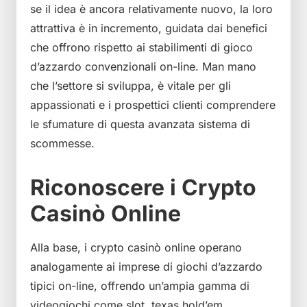
se il idea è ancora relativamente nuovo, la loro
attrattiva è in incremento, guidata dai benefici
che offrono rispetto ai stabilimenti di gioco
d’azzardo convenzionali on-line. Man mano
che l’settore si sviluppa, è vitale per gli
appassionati e i prospettici clienti comprendere
le sfumature di questa avanzata sistema di
scommesse.
Riconoscere i Crypto
Casinò Online
Alla base, i crypto casinò online operano
analogamente ai imprese di giochi d’azzardo
tipici on-line, offrendo un’ampia gamma di
videogiochi come slot, texas hold’em,