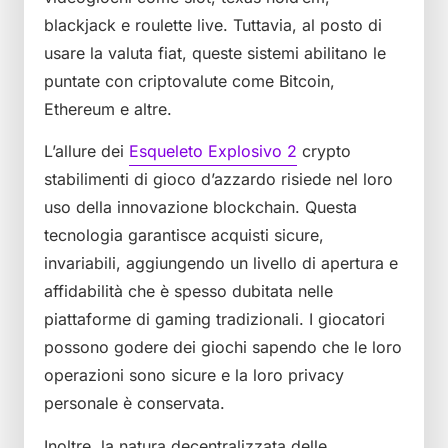
blackjack e roulette live. Tuttavia, al posto di
usare la valuta fiat, queste sistemi abilitano le
puntate con criptovalute come Bitcoin,
Ethereum e altre.
L’allure dei
Esqueleto Explosivo 2
crypto
stabilimenti di gioco d’azzardo risiede nel loro
uso della innovazione blockchain. Questa
tecnologia garantisce acquisti sicure,
invariabili, aggiungendo un livello di apertura e
affidabilità che è spesso dubitata nelle
piattaforme di gaming tradizionali. I giocatori
possono godere dei giochi sapendo che le loro
operazioni sono sicure e la loro privacy
personale è conservata.
Inoltre, la natura decentralizzata delle