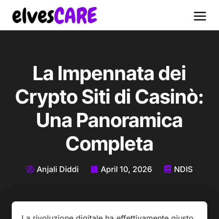
La Impennata dei
Crypto Siti di Casinò:
Una Panoramica
Completa
Anjali Diddi
April 10, 2026
NDIS
La rivoluzione digitale ha effettivamente giusto