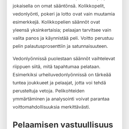
jokaisella on omat sääntönsä. Kolikkopelit,
vedonlyönti, pokeri ja lotto ovat vain muutamia
esimerkkejä. Kolikkopelien säännöt ovat
yleensä yksinkertaisia; pelaajan tarvitsee vain
valita panos ja käynnistää peli. Voitto perustuu
pelin palautusprosenttiin ja satunnaisuuteen.
Vedonlyönnissä puolestaan säännöt vaihtelevat
riippuen siitä, mitä tapahtumaa pelataan.
Esimerkiksi urheiluvedonlyönnissä on tärkeää
tuntea joukkueet ja pelaajat, jotta voi tehdä
perusteltuja vetoja. Pelikohteiden
ymmärtäminen ja analysointi voivat parantaa
voittomahdollisuuksia merkittävästi.
Pelaamisen vastuullisuus