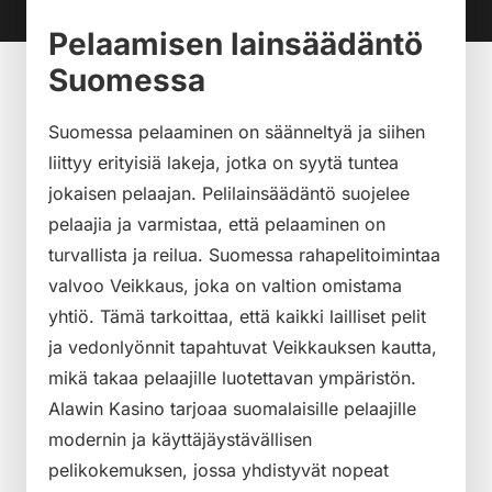
Pelaamisen lainsäädäntö
Suomessa
Suomessa pelaaminen on säänneltyä ja siihen
liittyy erityisiä lakeja, jotka on syytä tuntea
jokaisen pelaajan. Pelilainsäädäntö suojelee
pelaajia ja varmistaa, että pelaaminen on
turvallista ja reilua. Suomessa rahapelitoimintaa
valvoo Veikkaus, joka on valtion omistama
yhtiö. Tämä tarkoittaa, että kaikki lailliset pelit
ja vedonlyönnit tapahtuvat Veikkauksen kautta,
mikä takaa pelaajille luotettavan ympäristön.
Alawin Kasino tarjoaa suomalaisille pelaajille
modernin ja käyttäjäystävällisen
pelikokemuksen, jossa yhdistyvät nopeat