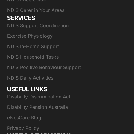
NDIS Carer in Your Areas
SERVICES
NDIS Support Coordination
Exercise Physiology
NDIS In-Home Support
NDIS Household Tasks
NDIS Positive Behaviour Support
NDIS Daily Activities
USEFUL LINKS
Disability Discrimination Act
Disability Pension Australia
elvesCare Blog
Privacy Policy