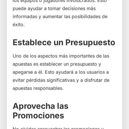
los equipos o jugadores involucrados. Esto
puede ayudar a tomar decisiones más
informadas y aumentar las posibilidades de
éxito.
Establece un Presupuesto
Uno de los aspectos más importantes de las
apuestas es establecer un presupuesto y
apegarse a él. Esto ayudará a los usuarios a
evitar pérdidas significativas y a disfrutar de
apuestas responsables.
Aprovecha las
Promociones