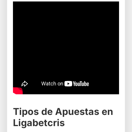
Tipos de Apuestas en
Ligabetcris