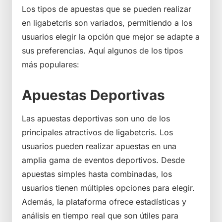
Los tipos de apuestas que se pueden realizar
en ligabetcris son variados, permitiendo a los
usuarios elegir la opción que mejor se adapte a
sus preferencias. Aquí algunos de los tipos
más populares:
Apuestas Deportivas
Las apuestas deportivas son uno de los
principales atractivos de ligabetcris. Los
usuarios pueden realizar apuestas en una
amplia gama de eventos deportivos. Desde
apuestas simples hasta combinadas, los
usuarios tienen múltiples opciones para elegir.
Además, la plataforma ofrece estadísticas y
análisis en tiempo real que son útiles para