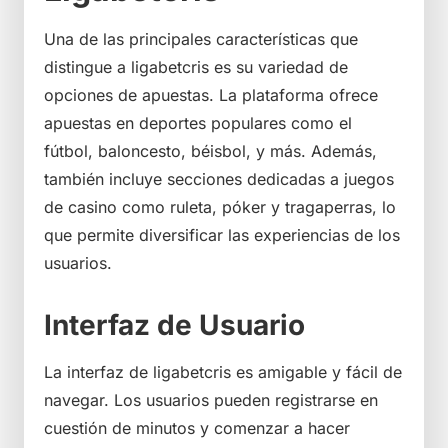
Una de las principales características que
distingue a ligabetcris es su variedad de
opciones de apuestas. La plataforma ofrece
apuestas en deportes populares como el
fútbol, baloncesto, béisbol, y más. Además,
también incluye secciones dedicadas a juegos
de casino como ruleta, póker y tragaperras, lo
que permite diversificar las experiencias de los
usuarios.
Interfaz de Usuario
La interfaz de ligabetcris es amigable y fácil de
navegar. Los usuarios pueden registrarse en
cuestión de minutos y comenzar a hacer