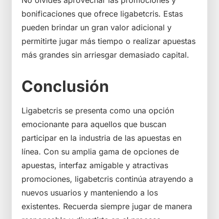
No olvides aprovechar las promociones y
bonificaciones que ofrece ligabetcris. Estas
pueden brindar un gran valor adicional y
permitirte jugar más tiempo o realizar apuestas
más grandes sin arriesgar demasiado capital.
Conclusión
Ligabetcris se presenta como una opción
emocionante para aquellos que buscan
participar en la industria de las apuestas en
línea. Con su amplia gama de opciones de
apuestas, interfaz amigable y atractivas
promociones, ligabetcris continúa atrayendo a
nuevos usuarios y manteniendo a los
existentes. Recuerda siempre jugar de manera