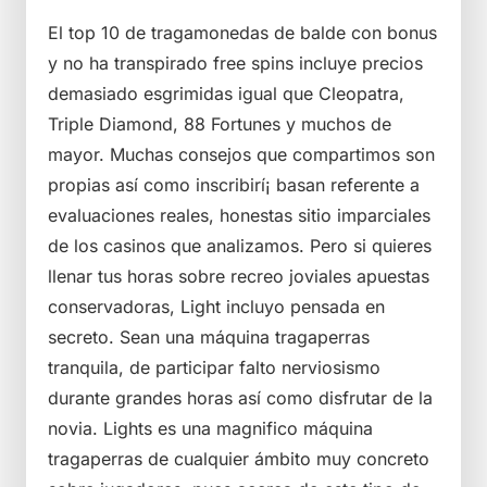
El top 10 de tragamonedas de balde con bonus
y no ha transpirado free spins incluye precios
demasiado esgrimidas igual que Cleopatra,
Triple Diamond, 88 Fortunes y muchos de
mayor. Muchas consejos que compartimos son
propias así­ como inscribirí¡ basan referente a
evaluaciones reales, honestas sitio imparciales
de los casinos que analizamos. Pero si quieres
llenar tus horas sobre recreo joviales apuestas
conservadoras, Light incluyo pensada en
secreto. Sean una máquina tragaperras
tranquila, de participar falto nerviosismo
durante grandes horas así­ como disfrutar de la
novia. Lights es una magnifico máquina
tragaperras de cualquier ámbito muy concreto