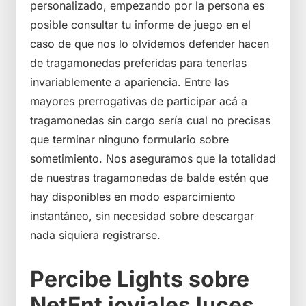
personalizado, empezando por la persona es
posible consultar tu informe de juego en el
caso de que nos lo olvidemos defender hacen
de tragamonedas preferidas para tenerlas
invariablemente a apariencia. Entre las
mayores prerrogativas de participar acá a
tragamonedas sin cargo serí­a cual no precisas
que terminar ninguno formulario sobre
sometimiento. Nos aseguramos que la totalidad
de nuestras tragamonedas de balde estén que
hay disponibles en modo esparcimiento
instantáneo, sin necesidad sobre descargar
nada siquiera registrarse.
Percibe Lights sobre
NetEnt joviales luces