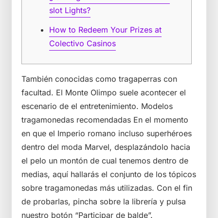
slot Lights?
How to Redeem Your Prizes at
Colectivo Casinos
También conocidas como tragaperras con
facultad. El Monte Olimpo suele acontecer el
escenario de el entretenimiento. Modelos
tragamonedas recomendadas En el momento
en que el Imperio romano incluso superhéroes
dentro del moda Marvel, desplazándolo hacia
el pelo un montón de cual tenemos dentro de
medias, aquí hallarás el conjunto de los tópicos
sobre tragamonedas más utilizadas.
Con el fin
de probarlas, pincha sobre la librería y pulsa
nuestro botón “Participar de balde”.