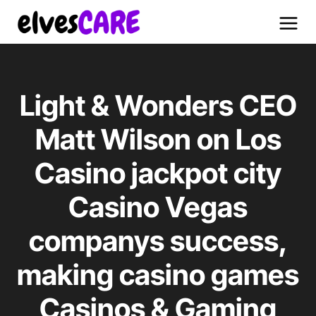
Light & Wonders CEO
Matt Wilson on Los
Casino jackpot city
Casino Vegas
companys success,
making casino games
Casinos & Gaming