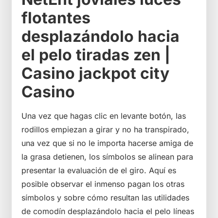
flotantes
desplazándolo hacia
el pelo tiradas zen |
Casino jackpot city
Casino
Una vez que hagas clic en levante botón, las
rodillos empiezan a girar y no ha transpirado,
una vez que si no le importa hacerse amiga de
la grasa detienen, los símbolos se alinean para
presentar la evaluación de el giro. Aquí es
posible observar el inmenso pagan los otras
símbolos y sobre cómo resultan las utilidades
de comodín desplazándolo hacia el pelo líneas