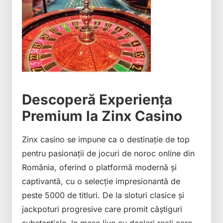
Descoperă Experiența
Premium la Zinx Casino
Zinx casino se impune ca o destinație de top
pentru pasionații de jocuri de noroc online din
România, oferind o platformă modernă și
captivantă, cu o selecție impresionantă de
peste 5000 de titluri. De la sloturi clasice și
jackpoturi progresive care promit câștiguri
substanțiale, la mese live cu dealeri reali care