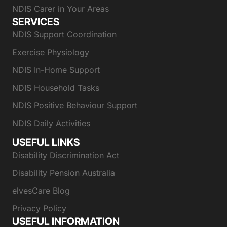
NDIS Carer in Your Areas
SERVICES
NDIS Support Coordination
Exercise Physiology
NDIS In-Home Support
NDIS Household Tasks
NDIS Positive Behaviour Support
NDIS Daily Activities
USEFUL LINKS
Disability Discrimination Act
Disability Pension Australia
elvesCare Blog
Privacy Policy
USEFUL INFORMATION