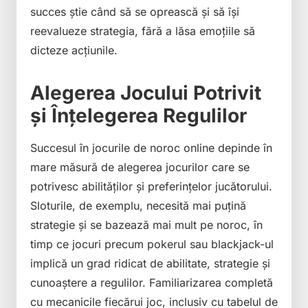
succes știe când să se oprească și să își
reevalueze strategia, fără a lăsa emoțiile să
dicteze acțiunile.
Alegerea Jocului Potrivit
și Înțelegerea Regulilor
Succesul în jocurile de noroc online depinde în
mare măsură de alegerea jocurilor care se
potrivesc abilităților și preferințelor jucătorului.
Sloturile, de exemplu, necesită mai puțină
strategie și se bazează mai mult pe noroc, în
timp ce jocuri precum pokerul sau blackjack-ul
implică un grad ridicat de abilitate, strategie și
cunoaștere a regulilor. Familiarizarea completă
cu mecanicile fiecărui joc, inclusiv cu tabelul de