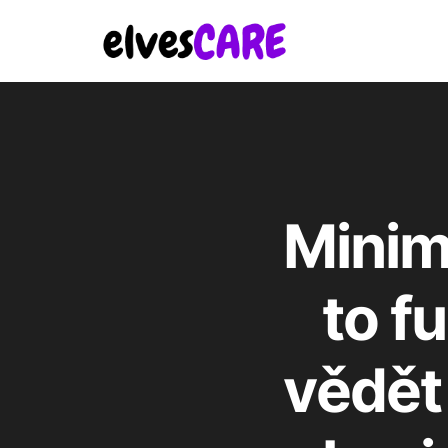
Minimá
to f
vědět