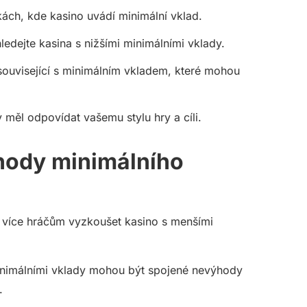
ách, kde kasino uvádí minimální vklad.
ledejte kasina s nižšími minimálními vklady.
ouvisející s minimálním vkladem, které mohou
 měl odpovídat vašemu stylu hry a cíli.
hody minimálního
u
 více hráčům vyzkoušet kasino s menšími
minimálními vklady mohou být spojené nevýhody
.