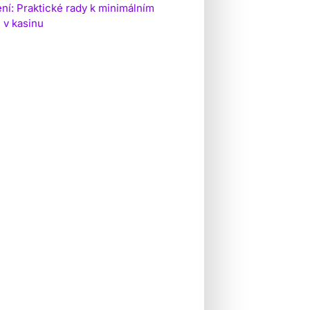
ní: Praktické rady k minimálním
 v kasinu