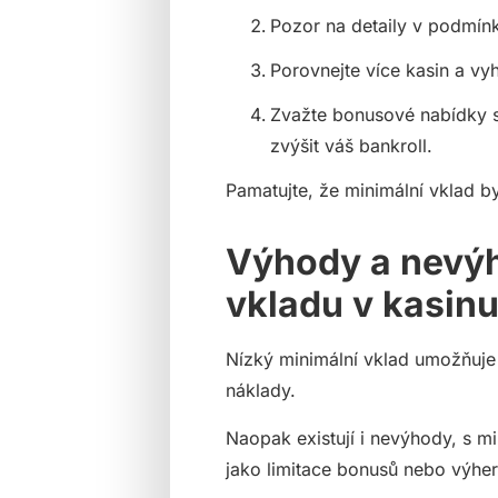
Pozor na detaily v podmínk
Porovnejte více kasin a vyh
Zvažte bonusové nabídky s
zvýšit váš bankroll.
Pamatujte, že minimální vklad by
Výhody a nevý
vkladu v kasin
Nízký minimální vklad umožňuje
náklady.
Naopak existují i nevýhody, s 
jako limitace bonusů nebo výher