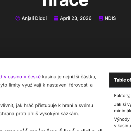
Anjali Diddi
April 23, 2026
NDIS
d v casino v české
kasinu je nejnižší částku,
Table o
yto limity využívají k nastavení férovosti a
Faktory,
Jak si v
ivnit, jak hráč přistupuje k hraní a svému
minimál
ochrana proti příliš vysokým sázkám.
Výhody 
v kasinu