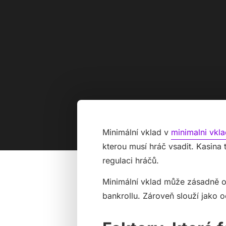
Minimální vklad v
minimalni vkla
kterou musí hráč vsadit. Kasina t
regulaci hráčů.
Minimální vklad může zásadně ovl
bankrollu. Zároveň slouží jako 