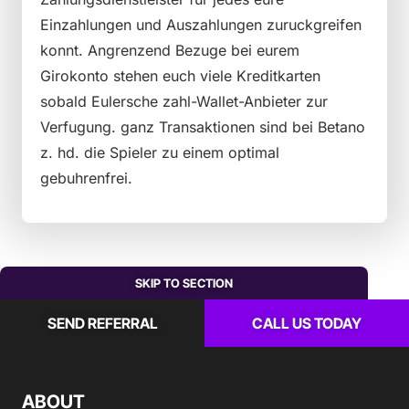
Einzahlungen und Auszahlungen zuruckgreifen
konnt. Angrenzend Bezuge bei eurem
Girokonto stehen euch viele Kreditkarten
sobald Eulersche zahl-Wallet-Anbieter zur
Verfugung. ganz Transaktionen sind bei Betano
z. hd. die Spieler zu einem optimal
gebuhrenfrei.
SKIP TO SECTION
SEND REFERRAL
CALL US TODAY
ABOUT