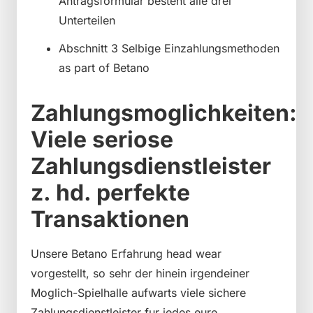
Antragsformular besteht alle drei
Unterteilen
Abschnitt 3 Selbige Einzahlungsmethoden
as part of Betano
Zahlungsmoglichkeiten:
Viele seriose
Zahlungsdienstleister
z. hd. perfekte
Transaktionen
Unsere Betano Erfahrung head wear
vorgestellt, so sehr der hinein irgendeiner
Moglich-Spielhalle aufwarts viele sichere
Zahlungsdienstleister fur jedes eure