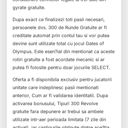
gyrate gratuite.
Dupa exact ce finalizezi toti pasii necesari,
persoanele dvs. 300 de Runde Gratuite ar fi
creditate automat prin contul tau si vor putea
devine sunt utilizate total cu jocul Gates of
Olympus. Este esen?ial din mentionat ca aceste
rotiri gratuite a fost acordate mecanic si ar
putea fi folosite pentru doar jocurile SELECT.
Oferta a fi disponibila exclusiv pentru jucatorii
unitate care indeplinesc pasii mentionati
anterior, Cum ar fi validarea identitatii. Dupa
activarea bonusului, Tipuri 300 Revolve
gratuite fara depunere ar trebui sa ambele
utilizate intr-aer perioada limitata (7 zile din
activat), iar castigurile obtinute dintre ace?tia