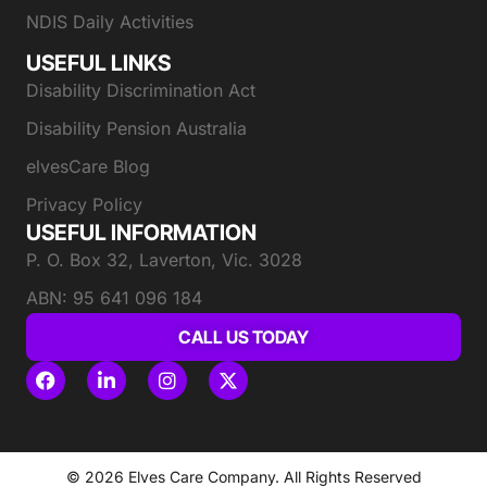
NDIS Daily Activities
USEFUL LINKS
Disability Discrimination Act
Disability Pension Australia
elvesCare Blog
Privacy Policy
USEFUL INFORMATION
P. O. Box 32, Laverton, Vic. 3028
ABN: 95 641 096 184
CALL US TODAY
© 2026 Elves Care Company. All Rights Reserved