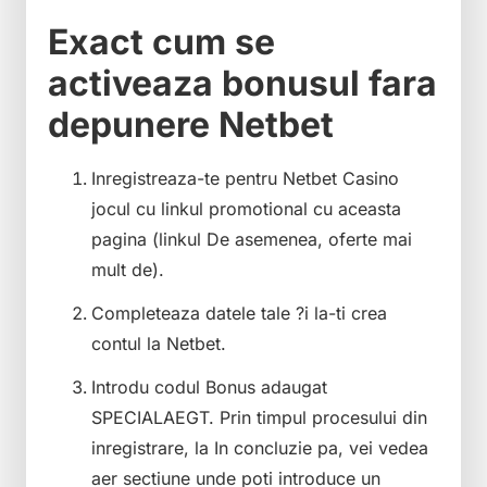
Exact cum se
activeaza bonusul fara
depunere Netbet
Inregistreaza-te pentru Netbet Casino
jocul cu linkul promotional cu aceasta
pagina (linkul De asemenea, oferte mai
mult de).
Completeaza datele tale ?i la-ti crea
contul la Netbet.
Introdu codul Bonus adaugat
SPECIALAEGT. Prin timpul procesului din
inregistrare, la In concluzie pa, vei vedea
aer sectiune unde poti introduce un