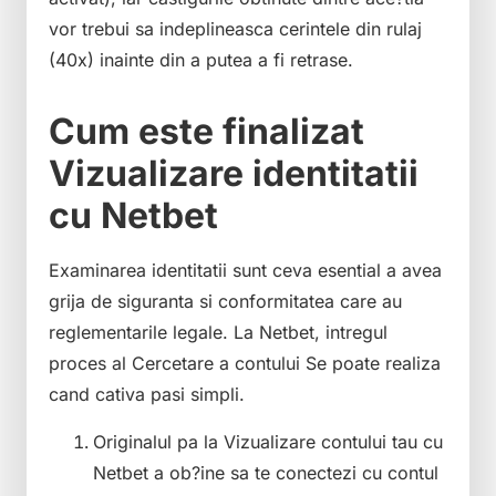
vor trebui sa indeplineasca cerintele din rulaj
(40x) inainte din a putea a fi retrase.
Cum este finalizat
Vizualizare identitatii
cu Netbet
Examinarea identitatii sunt ceva esential a avea
grija de siguranta si conformitatea care au
reglementarile legale. La Netbet, intregul
proces al Cercetare a contului Se poate realiza
cand cativa pasi simpli.
Originalul pa la Vizualizare contului tau cu
Netbet a ob?ine sa te conectezi cu contul