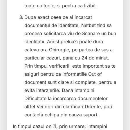
toate colturile, si pentru ca lizibil.
Dupa exact ceea ce ai incarcat
documentul de identitate, Netbet tind sa
procesa solicitarea viu de Scanare un bun
identitatii. Acest prelua?i poate dura
cateva ora Chirurgie, pe partea de sus a
particular cazuri, pana cu 24 de minut.
Prin timpul verificarii, este important sa te
asiguri pentru ca informatiile Out of
document sunt clare si complete, pentru a
evita intarzierile. Daca intampini
Dificultate la incarcarea documentelor
altfel Vei dori din clarificari Diferite, poti
contacta echipa din cauza suport.
In timpul cazul on ?i, prin urmare, intampini