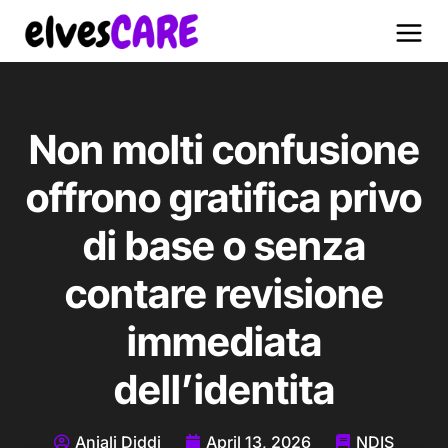
Non molti confusione
offrono gratifica privo
di base o senza
contare revisione
immediata
dell’identita
Anjali Diddi
April 13, 2026
NDIS