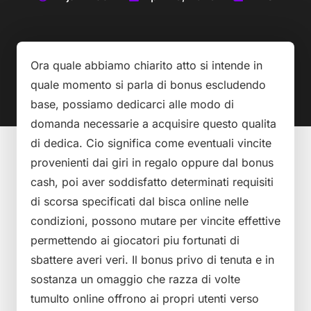
Ora quale abbiamo chiarito atto si intende in
quale momento si parla di bonus escludendo
base, possiamo dedicarci alle modo di
domanda necessarie a acquisire questo qualita
di dedica. Cio significa come eventuali vincite
provenienti dai giri in regalo oppure dal bonus
cash, poi aver soddisfatto determinati requisiti
di scorsa specificati dal bisca online nelle
condizioni, possono mutare per vincite effettive
permettendo ai giocatori piu fortunati di
sbattere averi veri. Il bonus privo di tenuta e in
sostanza un omaggio che razza di volte
tumulto online offrono ai propri utenti verso