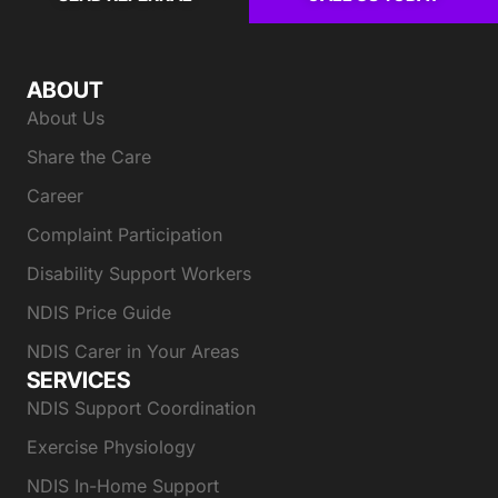
ABOUT
About Us
Share the Care
Career
Complaint Participation
Disability Support Workers
NDIS Price Guide
NDIS Carer in Your Areas
SERVICES
NDIS Support Coordination
Exercise Physiology
NDIS In-Home Support