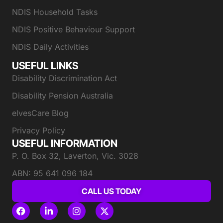
NDIS Household Tasks
NDIS Positive Behaviour Support
NDIS Daily Activities
USEFUL LINKS
Disability Discrimination Act
Disability Pension Australia
elvesCare Blog
Privacy Policy
USEFUL INFORMATION
P. O. Box 32, Laverton, Vic. 3028
ABN: 95 641 096 184
CALL US TODAY