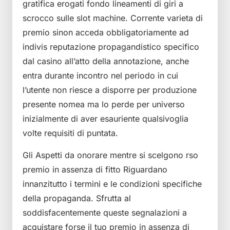
gratifica erogati fondo lineamenti di giri a
scrocco sulle slot machine. Corrente varieta di
premio sinon acceda obbligatoriamente ad
indivis reputazione propagandistico specifico
dal casino all’atto della annotazione, anche
entra durante incontro nel periodo in cui
l’utente non riesce a disporre per produzione
presente nomea ma lo perde per universo
inizialmente di aver esauriente qualsivoglia
volte requisiti di puntata.
Gli Aspetti da onorare mentre si scelgono rso
premio in assenza di fitto Riguardano
innanzitutto i termini e le condizioni specifiche
della propaganda. Sfrutta al
soddisfacentemente queste segnalazioni a
acquistare forse il tuo premio in assenza di