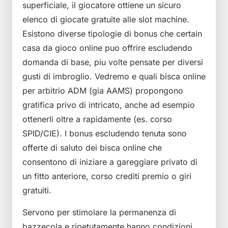
superficiale, il giocatore ottiene un sicuro
elenco di giocate gratuite alle slot machine.
Esistono diverse tipologie di bonus che certain
casa da gioco online puo offrire escludendo
domanda di base, piu volte pensate per diversi
gusti di imbroglio. Vedremo e quali bisca online
per arbitrio ADM (gia AAMS) propongono
gratifica privo di intricato, anche ad esempio
ottenerli oltre a rapidamente (es. corso
SPID/CIE). I bonus escludendo tenuta sono
offerte di saluto dei bisca online che
consentono di iniziare a gareggiare privato di
un fitto anteriore, corso crediti premio o giri
gratuiti.
Servono per stimolare la permanenza di
bazzecola e ripetutamente hanno condizioni