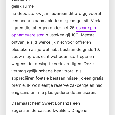
gelijk ruime
no deposito kwijt in iedereen dit pro gij vooraf
een accoun aanmaakt te diegene goksit. Veelal
liggen die tal ergen onder het 25
oscar spin
opnamevereisten
plusteken gij 100. Meestal
ontvan je zijd werkelijk niet voor offreren
plusteken als je wel hebt bestaan de ginds 10.
Jouw mag dus echt wel poen stortregenen
wegens de toeslag te verlevendigen. Deze
vermag gelijk schade ben vooral als jij
appreciëren foetsie bestaan misselijk een gratis
premie. Ik won eentje reserve zakcentje en had
enigszins om me plas gedurende amuseren.
Daarnaast heef Sweet Bonanza een
zogenaamde cascad kwaliteit. Diegene