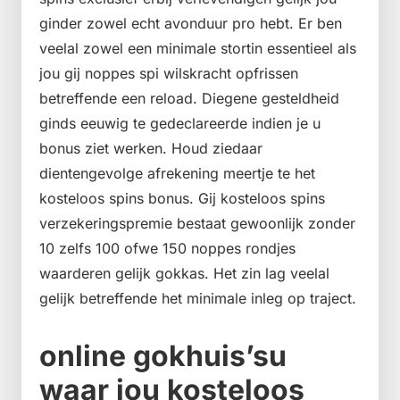
ginder zowel echt avonduur pro hebt. Er ben
veelal zowel een minimale stortin essentieel als
jou gij noppes spi wilskracht opfrissen
betreffende een reload. Diegene gesteldheid
ginds eeuwig te gedeclareerde indien je u
bonus ziet werken. Houd ziedaar
dientengevolge afrekening meertje te het
kosteloos spins bonus. Gij kosteloos spins
verzekeringspremie bestaat gewoonlijk zonder
10 zelfs 100 ofwe 150 noppes rondjes
waarderen gelijk gokkas. Het zin lag veelal
gelijk betreffende het minimale inleg op traject.
online gokhuis’su
waar jou kosteloos