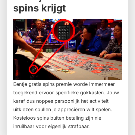
spins krijgt
Eentje gratis spins premie worde immermeer
toegekend ervoor specifieke gokkasten. Jouw
karaf dus noppes persoonlijk het activiteit
uitkiezen spullen je appreciëren wilt spelen.
Kosteloos spins buiten betaling zijn nie
inruilbaar voor eigenlijk strafbaar.