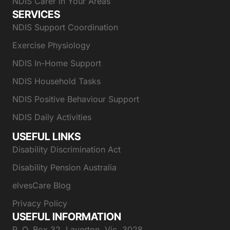
NDIS Carer in Your Areas
SERVICES
NDIS Support Coordination
Exercise Physiology
NDIS In-Home Support
NDIS Household Tasks
NDIS Positive Behaviour Support
NDIS Daily Activities
USEFUL LINKS
Disability Discrimination Act
Disability Pension Australia
elvesCare Blog
Privacy Policy
USEFUL INFORMATION
P. O. Box 32, Laverton, Vic. 3028