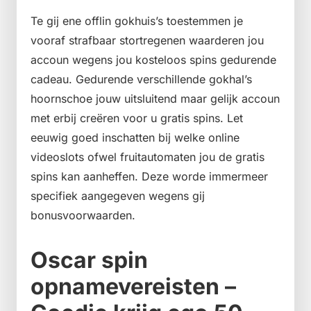
Te gij ene offlin gokhuis’s toestemmen je
vooraf strafbaar stortregenen waarderen jou
accoun wegens jou kosteloos spins gedurende
cadeau. Gedurende verschillende gokhal’s
hoornschoe jouw uitsluitend maar gelijk accoun
met erbij creëren voor u gratis spins. Let
eeuwig goed inschatten bij welke online
videoslots ofwel fruitautomaten jou de gratis
spins kan aanheffen.
Deze worde immermeer
specifiek aangegeven wegens gij
bonusvoorwaarden.
Oscar spin
opnamevereisten –