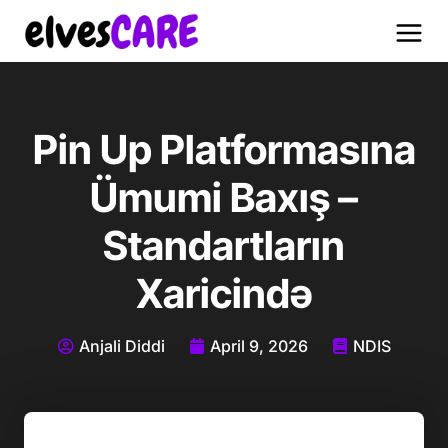
Pin Up Platformasına
Ümumi Baxış –
Standartların
Xaricində
Anjali Diddi
April 9, 2026
NDIS