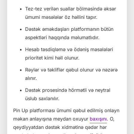
Tez-tez verilən suallar bölməsində əksər
ümumi məsələlər öz həllini tapır.
Dəstək əməkdaşları platformanın bütün
aspektləri haqqında məlumatlıdır.
Hesab təsdiqləmə və ödəniş məsələləri
prioritet kimi həll olunur.
Rəylər və təkliflər qəbul olunur və nəzərə
alınır.
Dəstək prosesində hörmətli və neytral
üslub saxlanılır.
Pin Up platforması ümumi qəbul edilmiş onlayn
məkan anlayışına meydan oxuyur
baxışını
. O,
qeydiyyatdan dəstək xidmətinə qədər hər