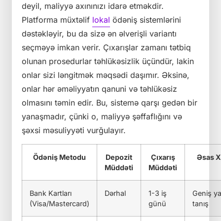
deyil, maliyyə axınınızı idarə etməkdir.
Platforma müxtəlif
lokal
ödəniş sistemlərini
dəstəkləyir, bu da sizə ən əlverişli variantı
seçməyə imkan verir. Çıxarışlar zamanı tətbiq
olunan prosedurlar təhlükəsizlik üçündür, lakin
onlar sizi ləngitmək məqsədi daşımır. Əksinə,
onlar hər əməliyyatın qanuni və təhlükəsiz
olmasını təmin edir. Bu, sistemə qarşı gedən bir
yanaşmadır, çünki o, maliyyə şəffaflığını və
şəxsi məsuliyyəti vurğulayır.
Ödəniş Metodu
Depozit
Çıxarış
Əsas X
Müddəti
Müddəti
Bank Kartları
Dərhal
1-3 iş
Geniş ya
(Visa/Mastercard)
günü
tanış