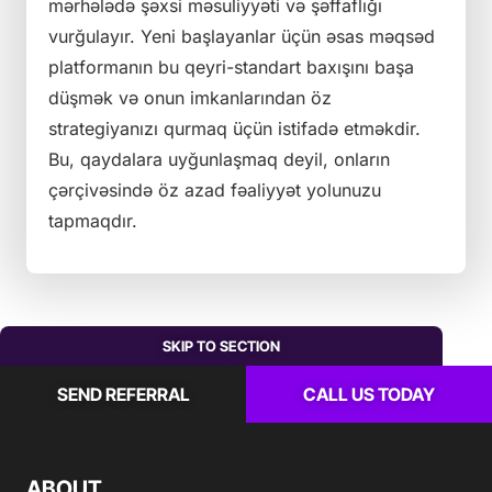
mərhələdə şəxsi məsuliyyəti və şəffaflığı
vurğulayır. Yeni başlayanlar üçün əsas məqsəd
platformanın bu qeyri-standart baxışını başa
düşmək və onun imkanlarından öz
strategiyanızı qurmaq üçün istifadə etməkdir.
Bu, qaydalara uyğunlaşmaq deyil, onların
çərçivəsində öz azad fəaliyyət yolunuzu
tapmaqdır.
SKIP TO SECTION
SEND REFERRAL
CALL US TODAY
ABOUT