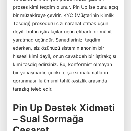
proses kimi təqdim olunur. Pin Up isə bunu açıq
bir müzakirəyə çevirir. KYC (Müştərinin Kimlik
Təsdiqi) proseduru sizi narahat etmək üçün
deyil, bütün iştirakçılar üçün etibarlı bir mühit
yaratmaq üçündür. Sənədlərinizi təqdim
edərkən, siz özünüzü sistemin anonim bir
hissəsi kimi deyil, onun cavabdeh bir iştirakçısı
kimi təsdiq edirsiniz. Bu, konformist olmayan
bir yanaşmadır, çünki o, şəxsi məlumatların
qorunması ilə ümumi təhlükəsizlik arasında
tarazlıq tələb edir.
Pin Up Dəstək Xidməti
– Sual Sormağa
Cəsarət