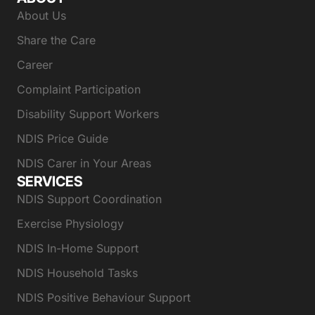
About Us
Share the Care
Career
Complaint Participation
Disability Support Workers
NDIS Price Guide
NDIS Carer in Your Areas
SERVICES
NDIS Support Coordination
Exercise Physiology
NDIS In-Home Support
NDIS Household Tasks
NDIS Positive Behaviour Support