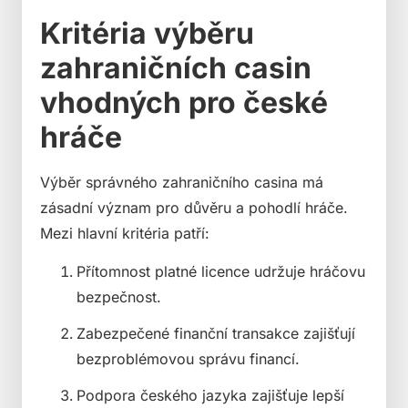
Kritéria výběru
zahraničních casin
vhodných pro české
hráče
Výběr správného zahraničního casina má
zásadní význam pro důvěru a pohodlí hráče.
Mezi hlavní kritéria patří:
Přítomnost platné licence udržuje hráčovu
bezpečnost.
Zabezpečené finanční transakce zajišťují
bezproblémovou správu financí.
Podpora českého jazyka zajišťuje lepší