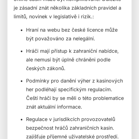
je zásadní znát několika základních pravidel a
limitů, novinek v legislativě i rizik.:
Hraní na webu bez české licence může
být považováno za nelegální.
Hráči mají přístup k zahraniční nabídce,
ale nemusí být úplně chráněni podle
českých zákonů.
Podmínky pro danění výher z kasinových
her podléhají specifickým regulacím.
Čeští hráči by se měli o této problematice
znát aktuální informace.
Regulace v jurisdikcích provozovatelů
bezpečnost hráčů zahraničních kasin.
zajišťuje příjemné uživatelské prostředí.