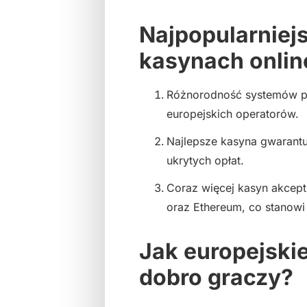
Najpopularniej
kasynach onlin
Różnorodność systemów pł
europejskich operatorów.
Najlepsze kasyna gwarantu
ukrytych opłat.
Coraz więcej kasyn akcept
oraz Ethereum, co stanowi
Jak europejskie
dobro graczy?