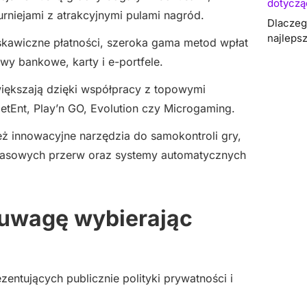
dotyczą
rniejami z atrakcyjnymi pulami nagród.
Dlaczeg
najleps
skawiczne płatności, szeroka gama metod wpłat
wy bankowe, karty i e-portfele.
powiększają dzięki współpracy z topowymi
etEnt, Play’n GO, Evolution czy Microgaming.
ż innowacyjne narzędzia do samokontroli gry,
czasowych przerw oraz systemy automatycznych
 uwagę wybierając
zentujących publicznie polityki prywatności i