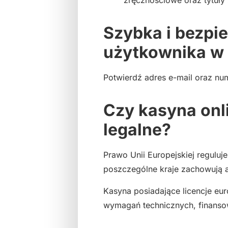
zręcznościowe oraz tytuły
Szybka i bezpie
użytkownika w 
Potwierdź adres e-mail oraz num
Czy kasyna onl
legalne?
Prawo Unii Europejskiej reguluje
poszczególne kraje zachowują 
Kasyna posiadające licencje eu
wymagań technicznych, finanso