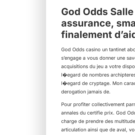
God Odds Salle d
assurance, smar
finalement d’ai
God Odds casino un tantinet abo
s’engage a vous donner une savo
acquisitions du jeu a votre disp
l�egard de nombres archipteres c
l�egard de cryptage. Mon caract
derogation jamais de.
Pour profiter collectivement pa
annales du certifie prix. God Odd
charge de prendre des multitude
articulation ainsi que de aval, v