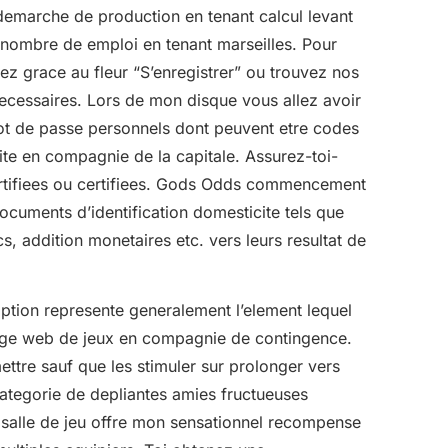
emarche de production en tenant calcul levant
nombre de emploi en tenant marseilles. Pour
ez grace au fleur “S’enregistrer” ou trouvez nos
ecessaires. Lors de mon disque vous allez avoir
n mot de passe personnels dont peuvent etre codes
ite en compagnie de la capitale. Assurez-toi-
tifiees ou certifiees. Gods Odds commencement
documents d’identification domesticite tels que
cs, addition monetaires etc. vers leurs resultat de
iption represente generalement l’element lequel
page web de jeux en compagnie de contingence.
ettre sauf que les stimuler sur prolonger vers
e categorie de depliantes amies fructueuses
alle de jeu offre mon sensationnel recompense