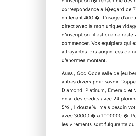
d’inscription i� l’ensemble des 
correspondance a l�egard de 75%
en tenant 400 �. L’usage d’aucun
direct avec la mon unique vidage
d’inscription, il est que ne rest
commencer. Vos equipiers qui ex
attrayantes lors auquel ces der
d’enormes montant.
Aussi, God Odds salle de jeu ben
autres divers pour savoir Copper
Diamond, Platinum, Emerald et VI
delai des credits avec 24 plom
5% , ! douze%, mais besoin vot
avec 30000 � a 1000000 �. Pou
les virements sont fulgurants o