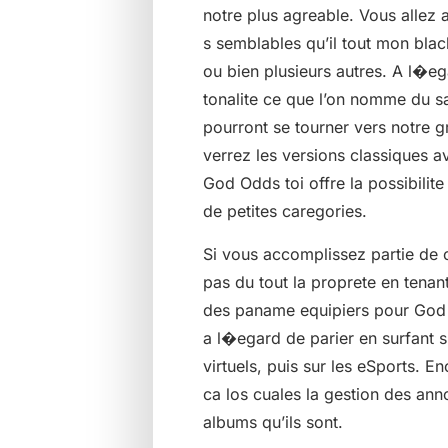
notre plus agreable. Vous allez 
s semblables qu’il tout mon black
ou bien plusieurs autres. A l�eg
tonalite ce que l’on nomme du sall
pourront se tourner vers notre 
verrez les versions classiques a
God Odds toi offre la possibilite
de petites caregories.
Si vous accomplissez partie de c
pas du tout la proprete en tena
des paname equipiers pour God O
a l�egard de parier en surfant 
virtuels, puis sur les eSports. 
ca los cuales la gestion des ann
albums qu’ils sont.