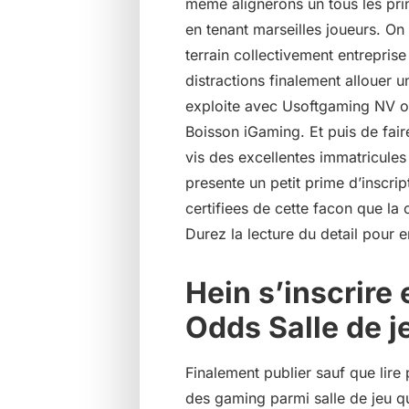
meme alignerons un tous les pri
en tenant marseilles joueurs. O
terrain collectivement entrepris
distractions finalement allouer 
exploite avec Usoftgaming NV o
Boisson iGaming. Et puis de fair
vis des excellentes immatricule
presente un petit prime d’inscri
certifiees de cette facon que la c
Durez la lecture du detail pour
Hein s’inscrire
Odds Salle de j
Finalement publier sauf que lire 
des gaming parmi salle de jeu q