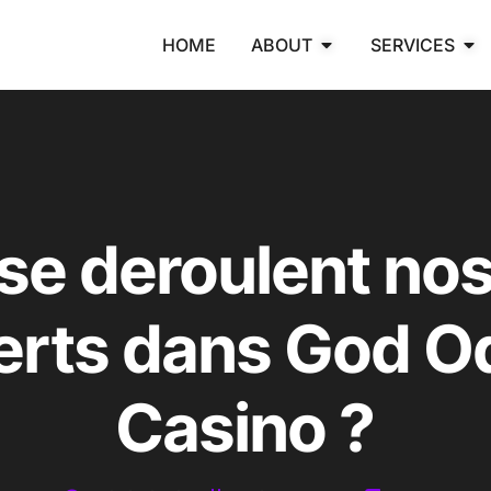
HOME
ABOUT
SERVICES
se deroulent no
ferts dans God O
Casino ?