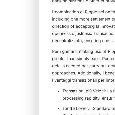
banking systems e other criptov
L’combination di Ripple nei on t
including one more settlement opt
direction of accepting la innova
openness e justness. Transaction
decentralizzato, ensuring che si
Per i gamers, making use of Rip
greater than simply ease. Può en
details needed per carry out de
approaches. Additionally, i bene
i vantaggi transazionali per imp
Transazioni più Veloci: La 
processing rapidity, ensuri
Tariffe Lower: I Standard m