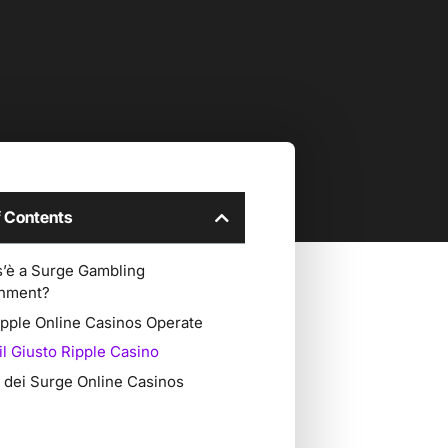
f Contents
’è a Surge Gambling
shment?
ipple Online Casinos Operate
il Giusto Ripple Casino
o dei Surge Online Casinos