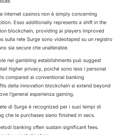
alute.
he internet casinos non è simply concerning
ion. Esso additionally represents a shift in the
tion blockchain, providing ai players improved
s sulla rete Surge sono videotaped su un registro
ano sia secure che unalterable.
ple nei gambling establishments può suggest
tail higher privacy, poiché sono less i personal
als compared ai conventional banking
fits della innovation blockchain si extend beyond
rove l’general esperienza gaming.
rete di Surge è recognized per i suoi tempi di
ng che le purchases siano finished in secs.
etodi banking often sustain significant fees.