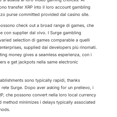
no transfer XRP into il loro account gambling
izzo purse committed provided dal casino site.
possono check out a broad range di games, che
ze con supplier dal vivo. I Surge gambling
 varied selection di games comparable a quelli
 enterprises, supplied dai developers più rinomati.
ting money gives a seamless esperienza, con i
ers e get jackpots nella same electronic
tablishments sono typically rapidi, thanks
la rete Surge. Dopo aver asking for un prelievo, i
RP, che possono convert nella loro local currency
d method minimizes i delays typically associated
thods.