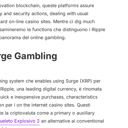
nnovation blockchain, queste platforms assure
y and security actions, dealing with usual
ard on-line casino sites. Mentre ci dig much
esamineremo le functions che distinguono i Ripple
l panorama del online gambling.
rge Gambling
ming system che enables using Surge (XRP) per
Ripple, una leading digital currency, è rinomata
 quick e inexpensive purchases, characteristics
 per i on the internet casino sites. Questi
e la criptovaluta come a primary o auxiliary
ueleto Explosivo 2
an alternative ai conventional