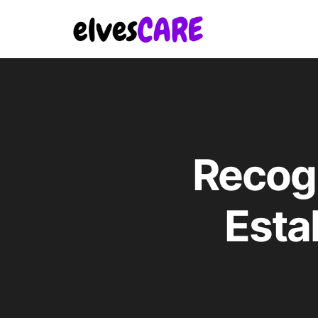
Recog
Esta