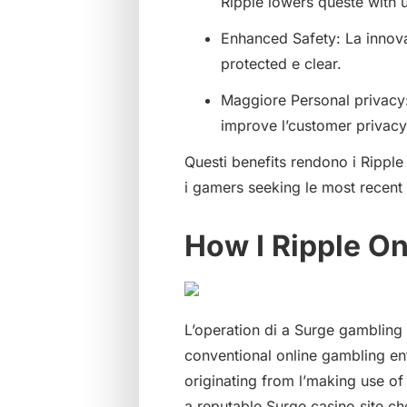
Ripple lowers queste with 
Enhanced Safety: La innova
protected e clear.
Maggiore Personal privacy:
improve l’customer privacy
Questi benefits rendono i Rippl
i gamers seeking le most recent 
How I Ripple O
L’operation di a Surge gambling 
conventional online gambling ent
originating from l’making use of
a reputable Surge casino site ch