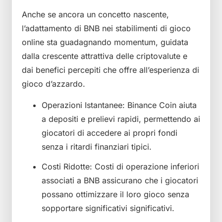
Anche se ancora un concetto nascente,
l’adattamento di BNB nei stabilimenti di gioco
online sta guadagnando momentum, guidata
dalla crescente attrattiva delle criptovalute e
dai benefici percepiti che offre all’esperienza di
gioco d’azzardo.
Operazioni Istantanee: Binance Coin aiuta
a depositi e prelievi rapidi, permettendo ai
giocatori di accedere ai propri fondi
senza i ritardi finanziari tipici.
Costi Ridotte: Costi di operazione inferiori
associati a BNB assicurano che i giocatori
possano ottimizzare il loro gioco senza
sopportare significativi significativi.