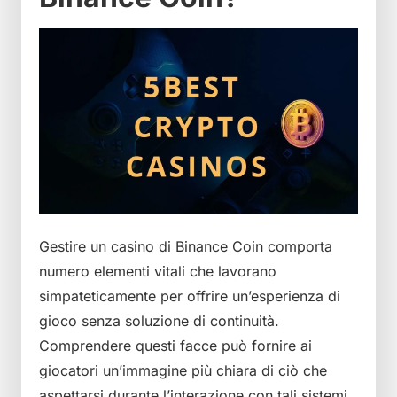
Gestire un casino di Binance Coin comporta
numero elementi vitali che lavorano
simpateticamente per offrire un’esperienza di
gioco senza soluzione di continuità.
Comprendere questi facce può fornire ai
giocatori un’immagine più chiara di ciò che
aspettarsi durante l’interazione con tali sistemi.