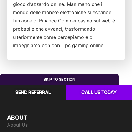
gioco d’azzardo online. Man mano che il
mondo delle monete elettroniche si espande, il
funzione di Binance Coin nei casino sul web è
probabile che avvanci, trasformando
ulteriormente come percepiamo e ci
impegniamo con con il pc gaming online.
SKIP TO SECTION
SEND REFERRAL
CALL US TODAY
ABOUT
About Us