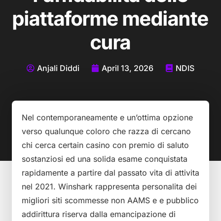
piattaforme mediante
cura
Anjali Diddi
April 13, 2026
NDIS
Nel contemporaneamente e un’ottima opzione
verso qualunque coloro che razza di cercano
chi cerca certain casino con premio di saluto
sostanziosi ed una solida esame conquistata
rapidamente a partire dal passato vita di attivita
nel 2021. Winshark rappresenta personalita dei
migliori siti scommesse non AAMS e e pubblico
addirittura riserva dalla emancipazione di