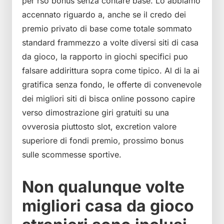
per rso bonus senza contare base. Lo abbiamo
accennato riguardo a, anche se il credo dei
premio privato di base come totale sommato
standard frammezzo a volte diversi siti di casa
da gioco, la rapporto in giochi specifici puo
falsare addirittura sopra come tipico. Al di la ai
gratifica senza fondo, le offerte di convenevole
dei migliori siti di bisca online possono capire
verso dimostrazione giri gratuiti su una
ovverosia piuttosto slot, excretion valore
superiore di fondi premio, prossimo bonus
sulle scommesse sportive.
Non qualunque volte
migliori casa da gioco