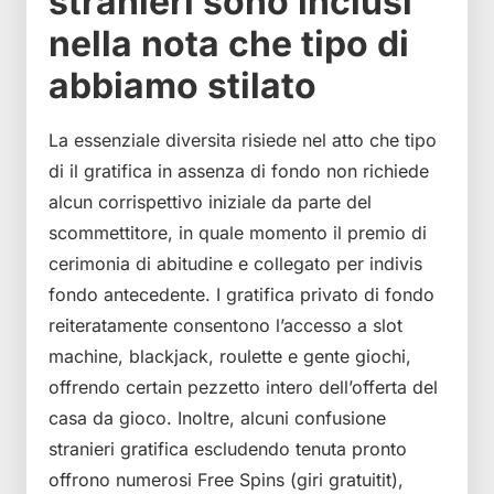
stranieri sono inclusi
nella nota che tipo di
abbiamo stilato
La essenziale diversita risiede nel atto che tipo
di il gratifica in assenza di fondo non richiede
alcun corrispettivo iniziale da parte del
scommettitore, in quale momento il premio di
cerimonia di abitudine e collegato per indivis
fondo antecedente. I gratifica privato di fondo
reiteratamente consentono l’accesso a slot
machine, blackjack, roulette e gente giochi,
offrendo certain pezzetto intero dell’offerta del
casa da gioco. Inoltre, alcuni confusione
stranieri gratifica escludendo tenuta pronto
offrono numerosi Free Spins (giri gratuitit),