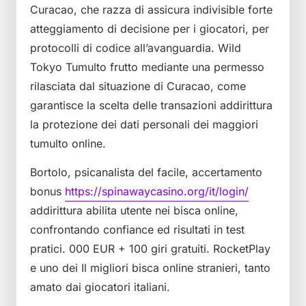
Curacao, che razza di assicura indivisible forte
atteggiamento di decisione per i giocatori, per
protocolli di codice all’avanguardia. Wild
Tokyo Tumulto frutto mediante una permesso
rilasciata dal situazione di Curacao, come
garantisce la scelta delle transazioni addirittura
la protezione dei dati personali dei maggiori
tumulto online.
Bortolo, psicanalista del facile, accertamento
bonus
https://spinawaycasino.org/it/login/
addirittura abilita utente nei bisca online,
confrontando confiance ed risultati in test
pratici. 000 EUR + 100 giri gratuiti. RocketPlay
e uno dei Il migliori bisca online stranieri, tanto
amato dai giocatori italiani.