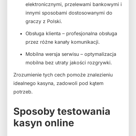
elektronicznymi, przelewami bankowymi i
innymi sposobami dostosowanymi do
graczy z Polski.
Obsługa klienta – profesjonalna obsługa
przez różne kanały komunikacji.
Mobilna wersja serwisu – optymalizacja
mobilna bez utraty jakości rozgrywki.
Zrozumienie tych cech pomoże znalezieniu
idealnego kasyna, zadowoli pod kątem
potrzeb.
Sposoby testowania
kasyn online