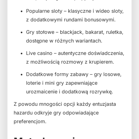
Popularne sloty – klasyczne i wideo sloty,
z dodatkowymi rundami bonusowymi.
Gry stołowe – blackjack, bakarat, ruletka,
dostępne w różnych wariantach.
Live casino – autentyczne doświadczenia,
z możliwością rozmowy z krupierem.
Dodatkowe formy zabawy – gry losowe,
loterie i mini gry zapewniające
urozmaicenie i dodatkową rozrywkę.
Z powodu mnogości opcji każdy entuzjasta
hazardu odkryje gry odpowiadające
preferencjom.