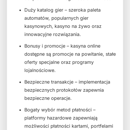
Duży katalog gier – szeroka paleta
automatów, popularnych gier
kasynowych, kasyno na żywo oraz
innowacyjne rozwiązania.
Bonusy i promocje – kasyna online
dostępne są promocje na powitanie, stałe
oferty specjalne oraz programy
lojalnościowe.
Bezpieczne transakcje – implementacja
bezpiecznych protokołów zapewnia
bezpieczne operacje.
Bogaty wybór metod płatności –
platformy hazardowe zapewniają
możliwości płatności kartami, portfelami