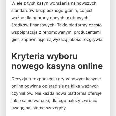
Wiele z tych kasyn wdrażania najnowszych
standardów bezpiecznego grania, co jest
ważne dla ochrony danych osobowych i
środków finansowych. Takie platformy często
współpracują z renomowanymi producentami
gier, zapewniając najwyższą jakość rozgrywki.
Kryteria wyboru
nowego kasyna online
Decyzja o rozpoczęciu gry w nowym kasynie
online powinna opierać się na kilka ważnych
czynników. Nie każda nowa platforma oferuje
takie same warunki, dlatego należy zwrócić
uwagę na istotne szczegóły.