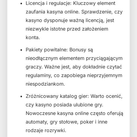
Licencja i regulacje: Kluczowy element
zaufania kasyna online. Sprawdzenie, czy
kasyno dysponuje ważną licencją, jest
niezwykle istotne przed założeniem
konta.
Pakiety powitalne: Bonusy są
nieodłącznym elementem przyciągającym
graczy. Ważne jest, aby dokładnie czytać
regulaminy, co zapobiega nieprzyjemnym
niespodziankom.
Zróżnicowany katalog gier: Warto ocenić,
czy kasyno posiada ulubione gry.
Nowoczesne kasyna online często oferują
automaty, gry stołowe, poker i inne
rodzaje rozrywki.