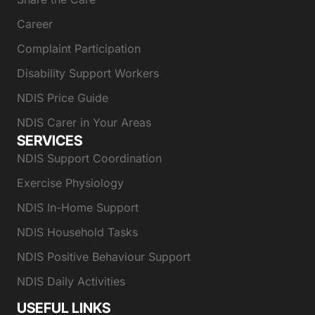
Career
Complaint Participation
Disability Support Workers
NDIS Price Guide
NDIS Carer in Your Areas
SERVICES
NDIS Support Coordination
Exercise Physiology
NDIS In-Home Support
NDIS Household Tasks
NDIS Positive Behaviour Support
NDIS Daily Activities
USEFUL LINKS