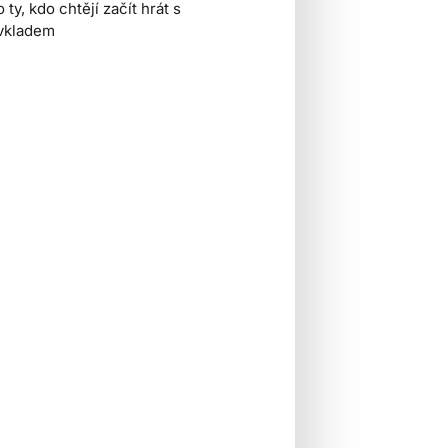
 ty, kdo chtějí začít hrát s
vkladem