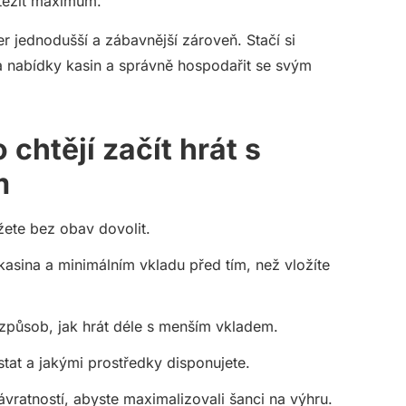
těžit maximum.
r jednodušší a zábavnější zároveň. Stačí si
na nabídky kasin a správně hospodařit se svým
 chtějí začít hrát s
m
žete bez obav dovolit.
 kasina a minimálním vkladu před tím, než vložíte
í způsob, jak hrát déle s menším vkladem.
stat a jakými prostředky disponujete.
 návratností, abyste maximalizovali šanci na výhru.