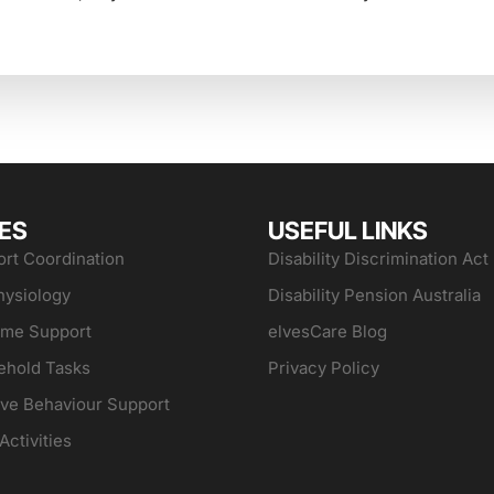
ES
USEFUL LINKS
rt Coordination
Disability Discrimination Act
hysiology
Disability Pension Australia
ome Support
elvesCare Blog
ehold Tasks
Privacy Policy
ive Behaviour Support
Activities