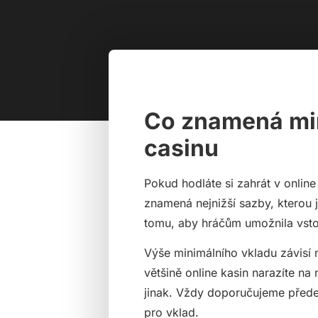
Co znamená min
casinu
Pokud hodláte si zahrát v online
znamená nejnižší sazby, kterou j
tomu, aby hráčům umožnila vsto
Výše minimálního vkladu závisí
většině online kasin narazíte na
jinak. Vždy doporučujeme předem
pro vklad.