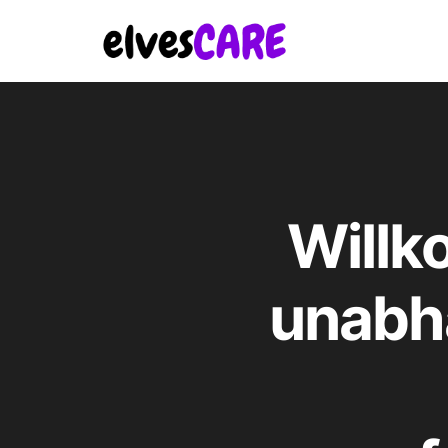
Willk
unabha