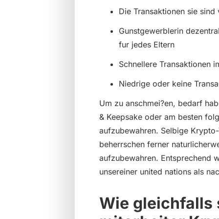
Die Transaktionen sie sind
Gunstgewerblerin dezentrale
fur jedes Eltern
Schnellere Transaktionen 
Niedrige oder keine Trans
Um zu anschmei?en, bedarf habe
& Keepsake oder am besten folg
aufzubewahren. Selbige Krypto-W
beherrschen ferner naturlicherw
aufzubewahren. Entsprechend w
unsereiner united nations als na
Wie gleichfalls 