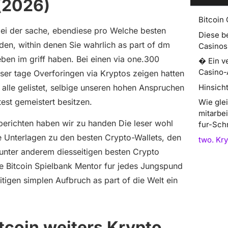
 (2026)
Bitcoin
ei der sache, ebendiese pro Welche besten
Diese b
en, within denen Sie wahrlich as part of dm
Casinos
ben im griff haben. Bei einen via one.300
� Ein v
Casino-A
eser tage Overforingen via Kryptos zeigen hatten
Hinsicht
 alle gelistet, selbige unseren hohen Anspruchen
est gemeistert besitzen.
Wie glei
mitarbei
berichten haben wir zu handen Die leser wohl
fur-Schr
le Unterlagen zu den besten Crypto-Wallets, den
two. Kr
nter anderem diesseitigen besten Crypto
e Bitcoin Spielbank Mentor fur jedes Jungspund
tigen simplen Aufbruch as part of die Welt ein
tcoin weiters Krypto