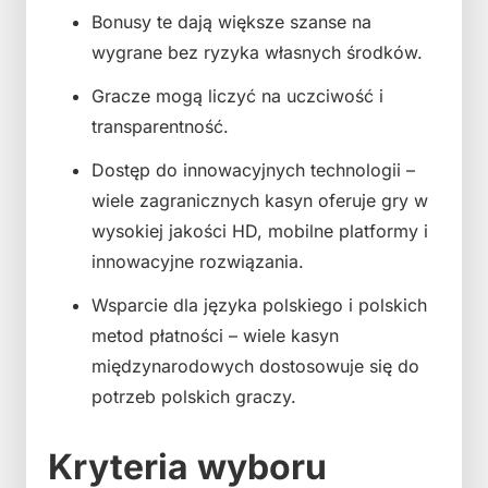
Bonusy te dają większe szanse na
wygrane bez ryzyka własnych środków.
Gracze mogą liczyć na uczciwość i
transparentność.
Dostęp do innowacyjnych technologii –
wiele zagranicznych kasyn oferuje gry w
wysokiej jakości HD, mobilne platformy i
innowacyjne rozwiązania.
Wsparcie dla języka polskiego i polskich
metod płatności – wiele kasyn
międzynarodowych dostosowuje się do
potrzeb polskich graczy.
Kryteria wyboru