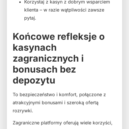
Korzystaj z kasyn z dobrym wsparciem
klienta – w razie wątpliwości zawsze
pytaj.
Końcowe refleksje o
kasynach
zagranicznych i
bonusach bez
depozytu
To bezpieczeństwo i komfort, połączone z
atrakcyjnymi bonusami i szeroką ofertą
rozrywki.
Zagraniczne platformy oferują wiele korzyści,