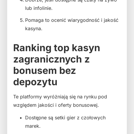
lub infolinie.
Pomaga to ocenić wiarygodność i jakość
kasyna.
Ranking top kasyn
zagranicznych z
bonusem bez
depozytu
Te platformy wyróżniają się na rynku pod
względem jakości i oferty bonusowej.
Dostępne są setki gier z czołowych
marek.